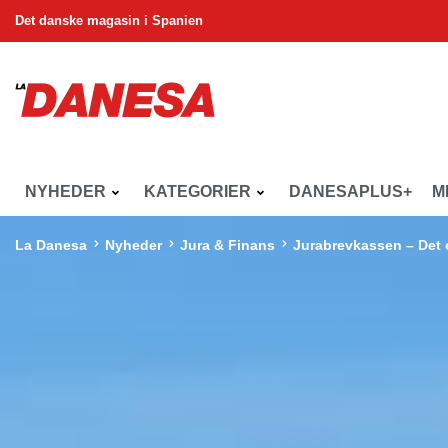
Det danske magasin i Spanien
NYHEDER
KATEGORIER
DANESAPLUS+
M
La Danesa
Nyheder
Jura & Finans
Jurabrevkassen – Det e