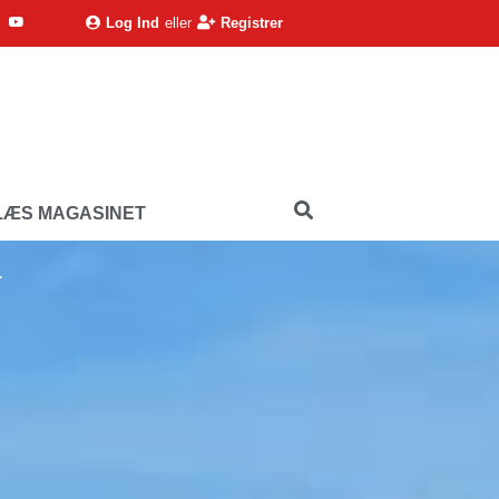
Log Ind
eller
Registrer
LÆS MAGASINET
…