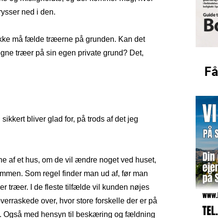
rysser ned i den.
n ikke må fælde træerne på grunden. Kan det
egne træer på sin egen private grund? Det,
ikkert bliver glad for, på trods af det jeg
ne af et hus, om de vil ændre noget ved huset,
ommen. Som regel finder man ud af, før man
træer. I de fleste tilfælde vil kunden nøjes
verraskede over, hvor store forskelle der er på
k. Også med hensyn til beskæring og fældning