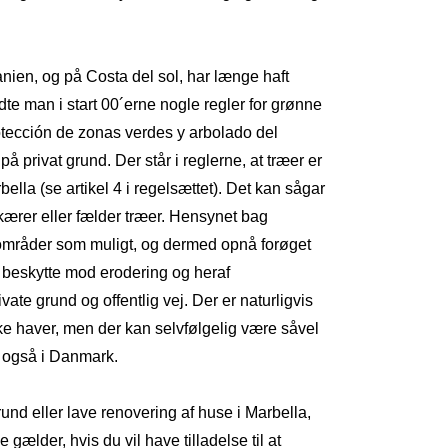
ien, og på Costa del sol, har længe haft
dte man i start 00´erne nogle regler for grønne
tección de zonas verdes y arbolado del
 privat grund. Der står i reglerne, at træer er
lla (se artikel 4 i regelsættet). Det kan sågar
kærer eller fælder træer. Hensynet bag
e områder som muligt, og dermed opnå forøget
at beskytte mod erodering og heraf
te grund og offentlig vej. Der er naturligvis
e haver, men der kan selvfølgelig være såvel
, også i Danmark.
und eller lave renovering af huse i Marbella,
der, hvis du vil have tilladelse til at