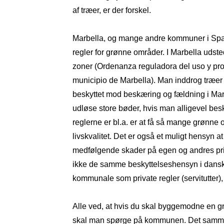
af træer, er der forskel.
Marbella, og mange andre kommuner i Span
regler for grønne områder. I Marbella udste
zoner (Ordenanza reguladora del uso y pro
municipio de Marbella). Man inddrog træer på
beskyttet mod beskæring og fældning i Marbe
udløse store bøder, hvis man alligevel bes
reglerne er bl.a. er at få så mange grønn
livskvalitet. Det er også et muligt hensyn 
medfølgende skader på egen og andres priva
ikke de samme beskyttelseshensyn i dansk
kommunale som private regler (servitutter)
Alle ved, at hvis du skal byggemodne en gr
skal man spørge på kommunen. Det samme gæl