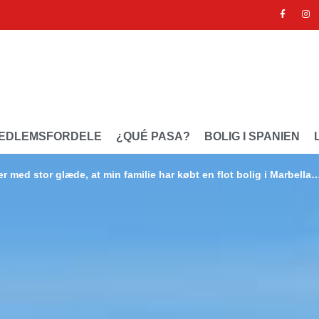
EDLEMSFORDELE
¿QUÉ PASA?
BOLIG I SPANIEN
r med stor glæde, at min familie har købt en flot bolig i Marbella