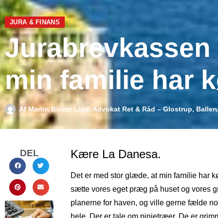
JURA & FINANS
Jurabrevkassen -
min familie har kø
Af
Martin Binzer Lind, Advokat Ret & Råd – Glostrup, Baller
Kære La Danesa.
DEL
Det er med stor glæde, at min familie har køb
sætte vores eget præg på huset og vores g
planerne for haven, og ville gerne fælde no
hele. Der er tale om pinjetræer. De er gri