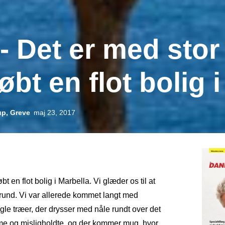
 Det er med stor
bt en flot bolig i
up, Greve
maj 23, 2017
t en flot bolig i Marbella. Vi glæder os til at
rund. Vi var allerede kommet langt med
gle træer, der drysser med nåle rundt over det
mme og misligholdte, og der kommer mug, hvor