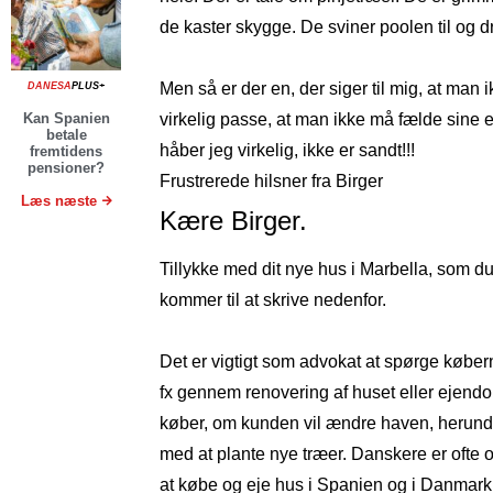
de kaster skygge. De sviner poolen til og d
Men så er der en, der siger til mig, at ma
DANESA
PLUS+
Kan Spanien
virkelig passe, at man ikke må fælde sine 
betale
håber jeg virkelig, ikke er sandt!!!
fremtidens
pensioner?
Frustrerede hilsner fra Birger
Læs næste
Kære Birger.
Tillykke med dit nye hus i Marbella, som du s
kommer til at skrive nedenfor.
Det er vigtigt som advokat at spørge køber
fx gennem renovering af huset eller ejend
køber, om kunden vil ændre haven, herunder 
med at plante nye træer. Danskere er ofte o
at købe og eje hus i Spanien og i Danmar