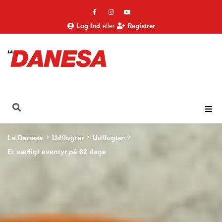
Log Ind
eller
Registrer
La Danesa
Udflugter
Udflugter
Et særligt eventyr på 62 dage