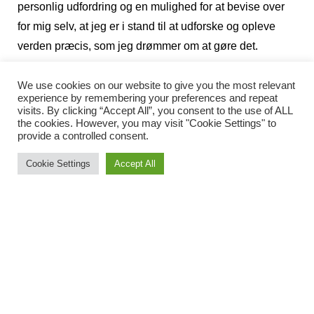
personlig udfordring og en mulighed for at bevise over
for mig selv, at jeg er i stand til at udforske og opleve
verden præcis, som jeg drømmer om at gøre det.
Vokset op som eventyrer
We use cookies on our website to give you the most relevant
experience by remembering your preferences and repeat
I en stor del af sin barndom er Elisabeth Waagensen
visits. By clicking “Accept All”, you consent to the use of ALL
opvokset i England, og hendes forældre har boet i fem
the cookies. However, you may visit "Cookie Settings" to
provide a controlled consent.
forskellige lande de sidste 20 år. Hun gik på kostskole
og har taget en international studentereksamen og føler
Cookie Settings
Accept All
sig mere som europærer eller verdensborger end
tilhørende et specifikt land.
– Jeg trives virkelig, når jeg rejser. Det at rejse eller tage
på små lokale eventyr, gør mig allermest glad. Jeg bliver
spændt og rolig på samme tid. Jeg får nye indtryk og
udvidet min horisont og medmenneskelighed. Jeg kan