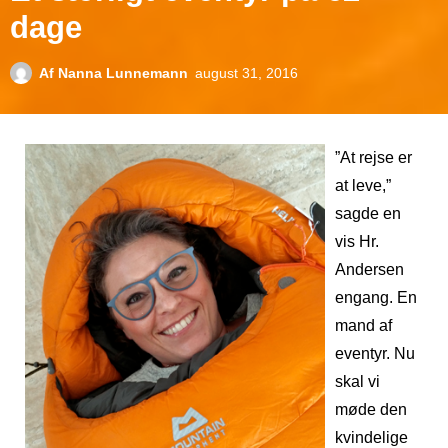
dage
Af
Nanna Lunnemann
august 31, 2016
”At rejse er
at leve,”
sagde en
vis Hr.
Andersen
engang. En
mand af
eventyr. Nu
skal vi
møde den
kvindelige