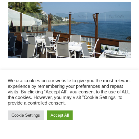
Max Beach all night long
We use cookies on our website to give you the most relevant
Max Beach, der er opkaldt efter ejerens hund, er delt op
experience by remembering your preferences and repeat
i et restaurant- og i et barområde. Restauranten er åben
visits. By clicking “Accept All”, you consent to the use of ALL
the cookies. However, you may visit "Cookie Settings" to
hele året fra kl. 18.00 til 23.30, mens baren først lukker
provide a controlled consent.
ud på natten. Hele Max Beach er i øjeblikket lukket om
Cookie Settings
Accept All
mandagen, men fra 8. juli til 25. august vil også denne
dag være åben. De største festdage er onsdag, hvor der
er livemusik fra 20.30, fredag og lørdag, men i