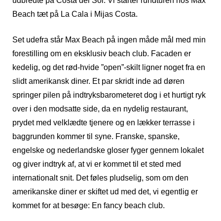
udbredte på Costa del Sol. Vi starter rundturen hos Max
Beach tæt på La Cala i Mijas Costa.
Set udefra står Max Beach på ingen måde mål med min
forestilling om en eksklusiv beach club. Facaden er
kedelig, og det rød-hvide ”open”-skilt ligner noget fra en
slidt amerikansk diner. Et par skridt inde ad døren
springer pilen på indtryksbarometeret dog i et hurtigt ryk
over i den modsatte side, da en nydelig restaurant,
prydet med velklædte tjenere og en lækker terrasse i
baggrunden kommer til syne. Franske, spanske,
engelske og nederlandske gloser fyger gennem lokalet
og giver indtryk af, at vi er kommet til et sted med
internationalt snit. Det føles pludselig, som om den
amerikanske diner er skiftet ud med det, vi egentlig er
kommet for at besøge: En fancy beach club.