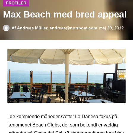
PROFILER
Max Beach med bred appeal
Af
Andreas Müller, andreas@norrbom.com
maj 29, 2012
I de kommende måneder sætter La Danesa fokus på
fænomenet Beach Clubs, der som bekendt er vældig