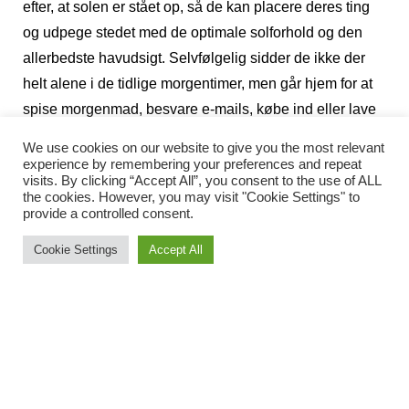
efter, at solen er stået op, så de kan placere deres ting
og udpege stedet med de optimale solforhold og den
allerbedste havudsigt. Selvfølgelig sidder de ikke der
helt alene i de tidlige morgentimer, men går hjem for at
spise morgenmad, besvare e-mails, købe ind eller lave
andre gøremål. Først når solen står højt på himlen, går
We use cookies on our website to give you the most relevant
de tilbage til stranden for at slå sig ned på deres
experience by remembering your preferences and repeat
visits. By clicking “Accept All”, you consent to the use of ALL
»reserverede« strandplads.
the cookies. However, you may visit "Cookie Settings" to
provide a controlled consent.
Cookie Settings
Accept All