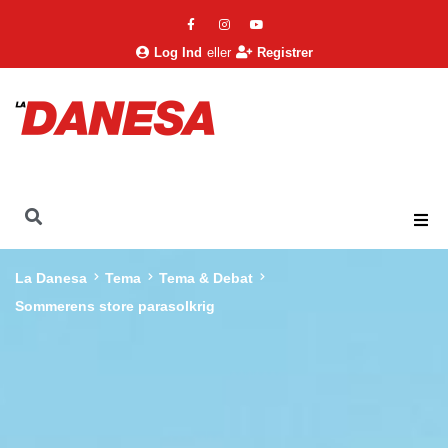
Log Ind
eller
Registrer
La Danesa
Tema
Tema & Debat
Sommerens store parasolkrig