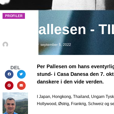
PROFILER
Per Pallesen - 
Af
Morten Møller
september 5, 2022
Per Pallesen om hans eventyrlig
DEL
stund- i Casa Danesa den 7. ok
danskere i den vide verden.
I Japan, Hongkong, Thailand, Ungarn Tysk
Hollywood, Østrig, Frankrig, Schweiz og s