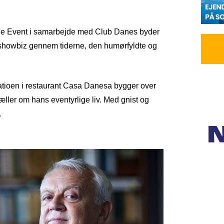
hine Event i samarbejde med Club Danes byder
i showbiz gennem tiderne, den humørfyldte og
patioen i restaurant Casa Danesa bygger over
tæller om hans eventyrlige liv. Med gnist og
.