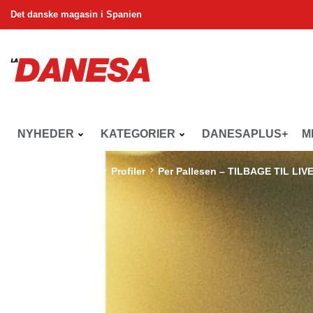
Det danske magasin i Spanien
NYHEDER
KATEGORIER
DANESAPLUS+
M
La Danesa
Tema
Profiler
Per Pallesen – TILBAGE TIL LIV