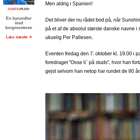
Men aldrig i Spanien!
DANESA
PLUS+
En byrundtur
Det bliver der nu rådet bod på, når Suns
med
borgmesteren
på et af de absolut største danske navne 
Læs næste
ukuelig Per Pallesen.
Eventen fredag den 7. oktober kl. 19.00 i 
foredraget ”Osse li` på studs”, hvor han for
gejst selvom han netop har rundet de 80 år