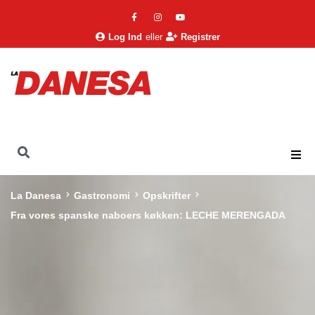
Log Ind
eller
Registrer
La Danesa
Gastronomi
Opskrifter
Fra vores spanske naboers køkken: LECHE MERENGADA