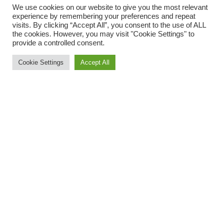
(OBS: I Andalusien forkorter man ofte slutningen af ord,
We use cookies on our website to give you the most relevant
så her udtales det “Leche Merengá”)
experience by remembering your preferences and repeat
visits. By clicking “Accept All”, you consent to the use of ALL
the cookies. However, you may visit "Cookie Settings" to
provide a controlled consent.
Cookie Settings
Accept All