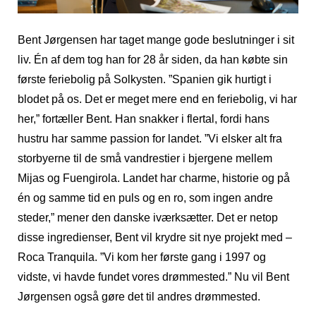
Bent Jørgensen har taget mange gode beslutninger i sit
liv. Én af dem tog han for 28 år siden, da han købte sin
første feriebolig på Solkysten. ”Spanien gik hurtigt i
blodet på os. Det er meget mere end en feriebolig, vi har
her,” fortæller Bent. Han snakker i flertal, fordi hans
hustru har samme passion for landet. ”Vi elsker alt fra
storbyerne til de små vandrestier i bjergene mellem
Mijas og Fuengirola. Landet har charme, historie og på
én og samme tid en puls og en ro, som ingen andre
steder,” mener den danske iværksætter. Det er netop
disse ingredienser, Bent vil krydre sit nye projekt med –
Roca Tranquila. ”Vi kom her første gang i 1997 og
vidste, vi havde fundet vores drømmested.” Nu vil Bent
Jørgensen også gøre det til andres drømmested.