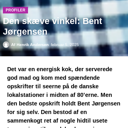
PROFILER
Den skæve vinkel: Bent
Jørgensen
Af
Henrik Andersen
februar 5, 2025
Det var en energisk kok, der serverede
god mad og kom med spændende
opskrifter til seerne på de danske
lokalstationer i midten af 80’erne. Men
den bedste opskrift holdt Bent Jørgensen
for sig selv. Den bestod af en
sammenkogt ret af nogle hidtil usete