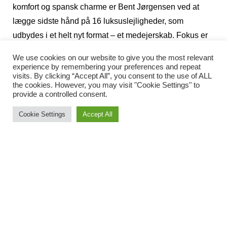
komfort og spansk charme er Bent Jørgensen ved at
lægge sidste hånd på 16 luksuslejligheder, som
udbydes i et helt nyt format – et medejerskab. Fokus er
rettet på kvalitet, fællesskab og bæredygtighed. ”Det
We use cookies on our website to give you the most relevant
bliver luksuriøst med en masse fællesfaciliteter som
experience by remembering your preferences and repeat
visits. By clicking “Accept All”, you consent to the use of ALL
spa, sauna, fitness og pool med solterrasse. Hver ejer
the cookies. However, you may visit "Cookie Settings" to
får mindst fem ugers ophold om året plus mulighed for
provide a controlled consent.
spontane besøg for at sikre fleksibiliteten,” fortæller Bent
Cookie Settings
Accept All
Jørgensen. Det tidligere restaurantområde, som husede
Restaurant Roca Tranquila, er nu omdannet til
fælleshus for ejerne med kokkeskole, vinsmagning,
spanske paelle-aftener og andre sociale aktiviteter, som
skal styrke fællesskabet. ”Vi tænker langsigtet og også
på bæredygtighed. Derfor har vi fået eget fibernet og
solenergi, som næsten kan drive hele ejendommen,”
forsikrer Bent. Den danske entreprenør venter at kunne