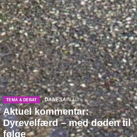
DANESA
PLUS+
TEMA & DEBAT
Aktuel kommentar:
Dyrevelfærd – med døden til
følge