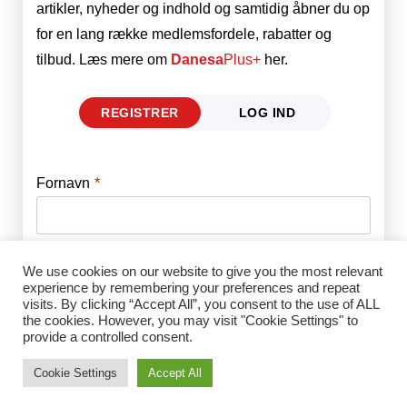
artikler, nyheder og indhold og samtidig åbner du op
for en lang række medlemsfordele, rabatter og
tilbud. Læs mere om
Danesa
Plus+
her.
REGISTRER
LOG IND
Fornavn
E-mail
*
Efternavn
Adgangskode
*
We use cookies on our website to give you the most relevant
experience by remembering your preferences and repeat
visits. By clicking “Accept All”, you consent to the use of ALL
the cookies. However, you may visit "Cookie Settings" to
Husk mig
E-mail
*
provide a controlled consent.
Cookie Settings
Accept All