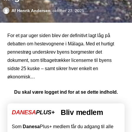
Af
Henrik Andersen
oktober 23, 2025
For et par uger siden blev der definitivt lagt låg på
debatten om hestevognene i Málaga. Med et hurtigt
pennestrøg underskrev byens borgmester det
dokument, som tilbagetrækker licenserne til byens
sidste 25 kuske – samt sikrer hver enkelt en
økonomisk…
Du skal være logget ind for at se dette indhold.
Bliv medlem
DANESA
PLUS+
Som
Danesa
Plus+ medlem får du adgang til alle