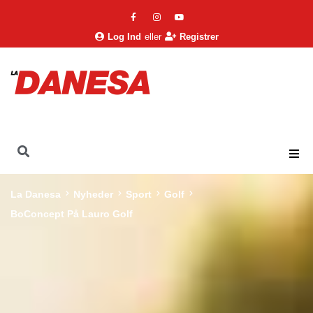
Log Ind
eller
Registrer
La Danesa
Nyheder
Sport
Golf
BoConcept På Lauro Golf