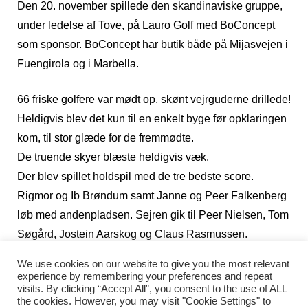
Den 20. november spillede den skandinaviske gruppe,
under ledelse af Tove, på Lauro Golf med BoConcept
som sponsor. BoConcept har butik både på Mijasvejen i
Fuengirola og i Marbella.
66 friske golfere var mødt op, skønt vejrguderne drillede!
Heldigvis blev det kun til en enkelt byge før opklaringen
kom, til stor glæde for de fremmødte.
De truende skyer blæste heldigvis væk.
Der blev spillet holdspil med de tre bedste score.
Rigmor og Ib Brøndum samt Janne og Peer Falkenberg
løb med andenpladsen. Sejren gik til Peer Nielsen, Tom
Søgård, Jostein Aarskog og Claus Rasmussen.
De flotte vin præmier blev uddelt af Jan Petersen fra
We use cookies on our website to give you the most relevant
BoConcept og der var flagpræmier samt bolde og
experience by remembering your preferences and repeat
visits. By clicking “Accept All”, you consent to the use of ALL
Eccotasker som klappe-præmier. Efterfølgende nød
the cookies. However, you may visit "Cookie Settings" to