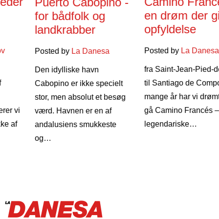
Camino Francés –
Puerto Cabopino -
en drøm der gik i
for bådfolk og
opfyldelse
landkrabber
Posted by
La Danesa
Posted by
La Danesa
fra Saint-Jean-Pied-de-Port
Den idylliske havn
til Santiago de Compostela I
Cabopino er ikke specielt
mange år har vi drømt om at
stor, men absolut et besøg
gå Camino Francés – den
værd. Havnen er en af
legendariske…
andalusiens smukkeste
og…