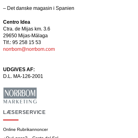
– Det danske magasin i Spanien
Centro Idea
Ctra. de Mijas km. 3.6
29650 Mijas-Málaga
Tlf.: 95 258 15 53
norrbom@norrbom.com
UDGIVES AF:
D.L. MA-126-2001
LÆSERSERVICE
Online Rubrikannoncer
¿Qué pasa? – Costa del Sol