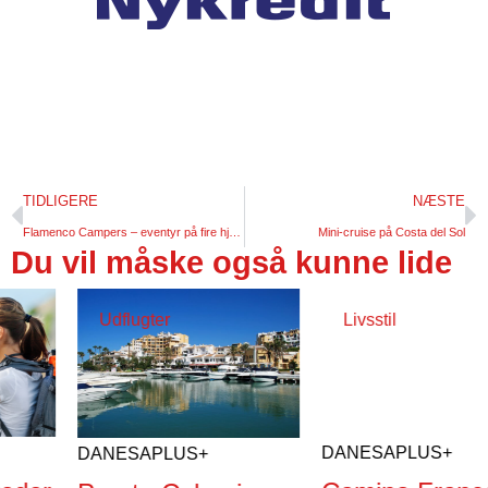
TIDLIGERE
NÆSTE
Flamenco Campers – eventyr på fire hjul under åben himmel
Mini-cruise på Costa del Sol
Du vil måske også kunne lide
Udflugter
Livsstil
DANESA
PLUS+
DANESA
PLUS+