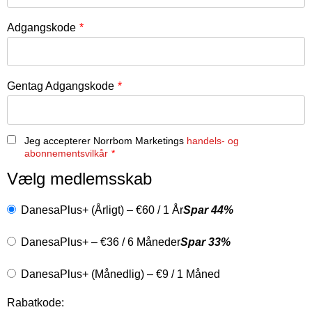
Adgangskode
*
Gentag Adgangskode
*
Jeg accepterer Norrbom Marketings
handels- og
abonnementsvilkår
*
Vælg medlemsskab
DanesaPlus+ (Årligt)
–
€
60
/
1 År
Spar 44%
DanesaPlus+
–
€
36
/
6 Måneder
Spar 33%
DanesaPlus+ (Månedlig)
–
€
9
/
1 Måned
Rabatkode: