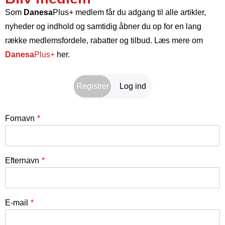
Som
Danesa
Plus+ medlem får du adgang til alle artikler,
nyheder og indhold og samtidig åbner du op for en lang
række medlemsfordele, rabatter og tilbud. Læs mere om
Danesa
Plus+
her.
Registrer
Log ind
Fornavn
E-mail
*
Efternavn
Adgangskode
*
Husk mig
E-mail
*