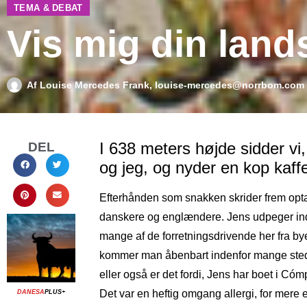
TEMA & DEBAT
Vis mig din lan
Af
Louise Mercedes Frank, louise-mercedes@norrbom.com
I 638 meters højde sidder v
DEL
og jeg, og nyder en kop kaffe
Efterhånden som snakken skrider frem opt
danskere og englændere. Jens udpeger inde
mange af de forretningsdrivende her fra b
kommer man åbenbart indenfor mange steder,
eller også er det fordi, Jens har boet i Cóm
Det var en heftig omgang allergi, for mere en
DANESA
PLUS+