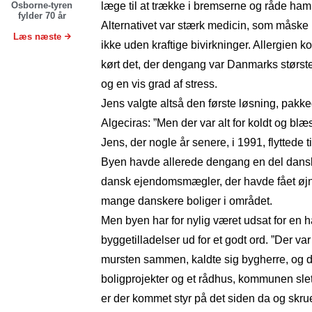
Osborne-tyren
læge til at trække i bremserne og råde ham til
fylder 70 år
Alternativet var stærk medicin, som måske
Læs næste
ikke uden kraftige bivirkninger. Allergien k
kørt det, der dengang var Danmarks størst
og en vis grad af stress.
Jens valgte altså den første løsning, pakked
Algeciras: ”Men der var alt for koldt og blæs
Jens, der nogle år senere, i 1991, flyttede 
Byen havde allerede dengang en del danske
dansk ejendomsmægler, der havde fået øj
mange danskere boliger i området.
Men byen har for nylig været udsat for en
byggetilladelser ud for et godt ord. ”Der va
mursten sammen, kaldte sig bygherre, og 
boligprojekter og et rådhus, kommunen slet 
er der kommet styr på det siden da og skrue