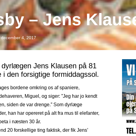
dsby – Jens Klaus
december 4, 2017
i, dyrlægen Jens Klausen på 81
 i den forsigtige formiddagssol.
ages bordene omkring os af spaniere,
haveren, Miguel, og siger: ”Jeg har jo kendt
yen, siden de var drenge.” Som dyrlæge
 han har opereret på alt fra mus til elefanter,
peta i næsten 30 år.
d 20 forskellige ting faktisk, der fik Jens’