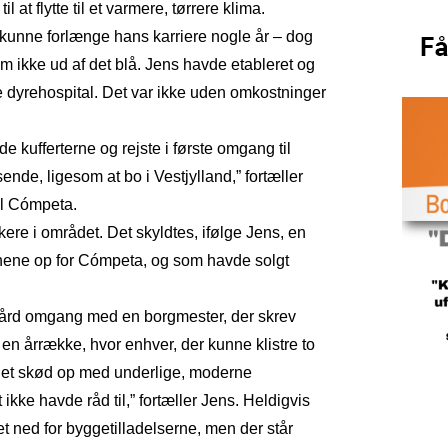
 at flytte til et varmere, tørrere klima.
 kunne forlænge hans karriere nogle år – dog
om ikke ud af det blå. Jens havde etableret og
e dyrehospital. Det var ikke uden omkostninger
e kufferterne og rejste i første omgang til
ende, ligesom at bo i Vestjylland,” fortæller
til Cómpeta.
re i området. Det skyldtes, ifølge Jens, en
nene op for Cómpeta, og som havde solgt
 hård omgang med en borgmester, der skrev
r en årrække, hvor enhver, der kunne klistre to
det skød op med underlige, moderne
ikke havde råd til,” fortæller Jens. Heldigvis
t ned for byggetilladelserne, men der står