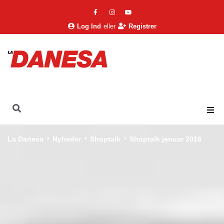
Log Ind
eller
Registrer
La Danesa
Nyheder
Shoptalk
Shoptalk januar 2016