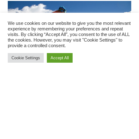
We use cookies on our website to give you the most relevant
experience by remembering your preferences and repeat
visits. By clicking “Accept All”, you consent to the use of ALL
the cookies. However, you may visit "Cookie Settings" to
provide a controlled consent.
Cookie Settings
Accept All
Skandinavisk skiskole i Sierra Nevada
Blandt de 400 instruktører dukker Kjetil Sæve op. Han
er norsk og Sierra Nevadas eneste skandinaviske
instruktør.
”Jeg har verdens bedste job. Vel bliver jeg aldrig rig af
det, men min drøm er at fortsætte til jeg bliver
pensionist,” fortæller den lykkelige instruktør. Hans gejst
smitter af på eleverne på hans skiskole Troll Ski.