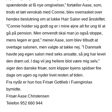
spændende at få nye omgivelser,” fortæller Aase, som,
trods et tæt venskab med Connie, blev overrasket over
hendes beslutning om at lukke Hair Salon ved årsskiftet.
”Connie holder sig godt og er i mine øjne alt for ung til at
gå på pension. Men omvendt skal man jo også stoppe,
mens legen er god,” mener Aase, som blev tilbudt at
overtage salonen, men valgte at takke nej. ”I Danmark
havde jeg egen salon med seks ansatte, så jeg har levet
den drøm ud. I dag vil jeg hellere blot være mig selv,”
siger den danske frisør, som klipper byens spidser fire
dage om ugen og nyder livet resten af tiden.
Fra nytår er hun hos Frisør Gottlieb i Fuengirolas
bymidte.
Frisør Aase Christensen
Telefon 952 660 944