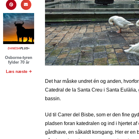
DANESA
PLUS+
Osborne-tyren
fylder 70 år
Læs næste
Det har måske undret én og anden, hvorfor 
Catedral de la Santa Creu i Santa Eulàlia, 
bassin.
Ud til Carrer del Bisbe, som er den fine gy
pladsen foran katedralen og ind i hjertet af
gårdhave, en såkaldt korsgang. Her er en 