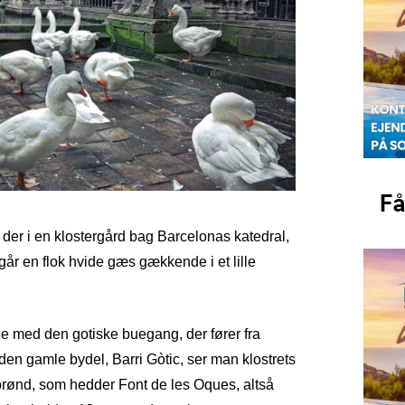
der i en klostergård bag Barcelonas katedral,
går en flok hvide gæs gækkende i et lille
de med den gotiske buegang, der fører fra
 den gamle bydel, Barri Gòtic, ser man klostrets
brønd, som hedder Font de les Oques, altså