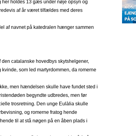
g her holdes 13 gæs under nøje opsyn og
devis af år været tilfældes med deres
te del af navnet på katedralen hænger sammen
af den catalanske hovedbys skytshelgener,
ng kvinde, som led martyrdommen, da romerne
 ikke, men hændelsen skulle have fundet sted i
kristendøden begyndte udbredes, men før
elle trosretning. Den unge Eulàlia skulle
verbevisning, og romerne fratog hende
hende til at stå nøgen på en åben plads i