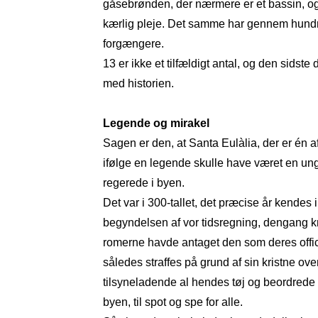
gåsebrønden, der nærmere er et bassin, o
kærlig pleje. Det samme har gennem hundre
forgængere.
13 er ikke et tilfældigt antal, og den sids
med historien.
Legende og mirakel
Sagen er den, at Santa Eulàlia, der er én 
ifølge en legende skulle have været en u
regerede i byen.
Det var i 300-tallet, det præcise år kendes
begyndelsen af vor tidsregning, dengang 
romerne havde antaget den som deres offici
således straffes på grund af sin kristne o
tilsyneladende al hendes tøj og beordrede 
byen, til spot og spe for alle.