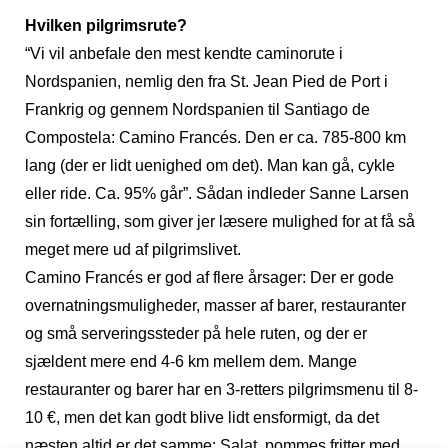
Hvilken pilgrimsrute?
“Vi vil anbefale den mest kendte caminorute i
Nordspanien, nemlig den fra St. Jean Pied de Port i
Frankrig og gennem Nordspanien til Santiago de
Compostela: Camino Francés. Den er ca. 785-800 km
lang (der er lidt uenighed om det). Man kan gå, cykle
eller ride. Ca. 95% går”. Sådan indleder Sanne Larsen
sin fortælling, som giver jer læsere mulighed for at få så
meget mere ud af pilgrimslivet.
Camino Francés er god af flere årsager: Der er gode
overnatningsmuligheder, masser af barer, restauranter
og små serveringssteder på hele ruten, og der er
sjældent mere end 4-6 km mellem dem. Mange
restauranter og barer har en 3-retters pilgrimsmenu til 8-
10 €, men det kan godt blive lidt ensformigt, da det
næsten altid er det samme: Salat, pommes fritter med