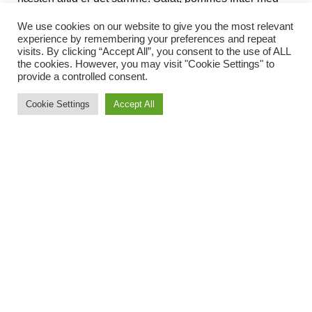
kylling og frugt eller yoghurt samt vand og vin.
We use cookies on our website to give you the most relevant
Der kommer hele tiden nye overnatningsmuligheder og
experience by remembering your preferences and repeat
visits. By clicking “Accept All”, you consent to the use of ALL
spisesteder, da det er en god indtægtskilde for
the cookies. However, you may visit "Cookie Settings" to
lokalbefolkningen. Fordi ruten er populær, går der
provide a controlled consent.
mange mennesker og du er aldrig alene, så du behøver
Cookie Settings
Accept All
ikke at være bange for at tage af sted på egen hånd. Der
er altid hjælp at hente. Vi grinede første gang, vi så et
taxaskilt mit inde i en skov. Men du ved aldrig, hvornår
du får brug for én.