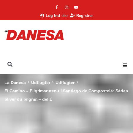
Log Ind
eller
Registrer
La Danesa
Udflugter
Udflugter
El Camino – Pilgrimsruten til Santiago de Compostela: Sådan
bliver du pilgrim – del 1