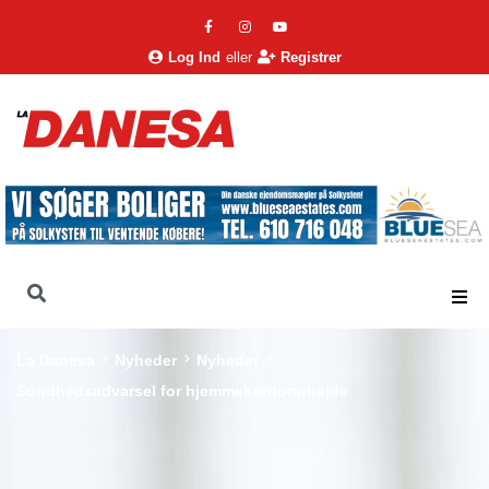
Log Ind
eller
Registrer
La Danesa
Nyheder
Nyheder
Sundhedsadvarsel for hjemmekontorarbejde