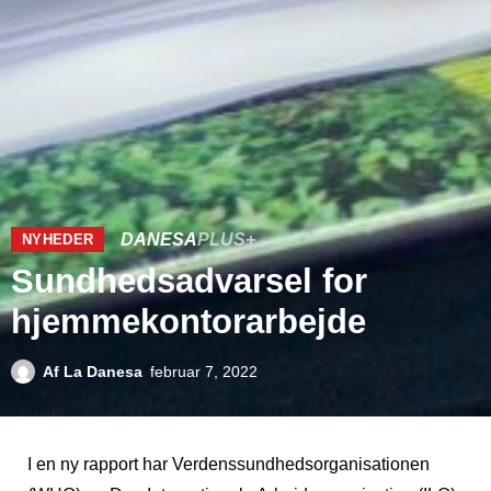
DANESA
PLUS+
NYHEDER
Sundhedsadvarsel for
hjemmekontorarbejde
Af
La Danesa
februar 7, 2022
I en ny rapport har Verdenssundhedsorganisationen