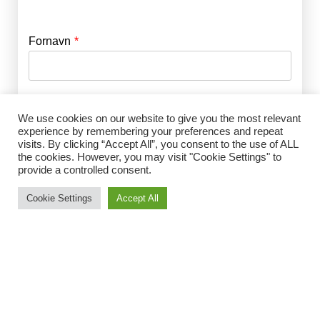
Fornavn
E-mail
*
Efternavn
Adgangskode
*
We use cookies on our website to give you the most relevant
experience by remembering your preferences and repeat
visits. By clicking “Accept All”, you consent to the use of ALL
Husk mig
the cookies. However, you may visit "Cookie Settings" to
E-mail
*
provide a controlled consent.
Cookie Settings
Accept All
Adgangskode
*
Gentag Adgangskode
*