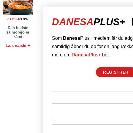
DANESA
PLUS+
DANESA
PLUS+
Den bedste
salmorejo er
kåret
Som
Danesa
Plus+ medlem får du adgan
Læs næste
samtidig åbner du op for en lang række
mere om
Danesa
Plus+
her.
REGISTRER
Husk mig