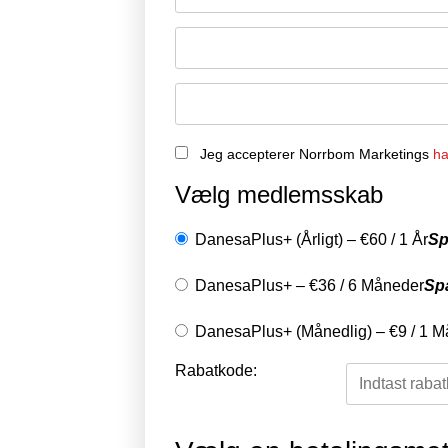
Jeg accepterer Norrbom Marketings
ha
Vælg medlemsskab
DanesaPlus+ (Årligt)
–
€
60
/
1 År
Sp
DanesaPlus+
–
€
36
/
6 Måneder
Sp
DanesaPlus+ (Månedlig)
–
€
9
/
1 M
Rabatkode: