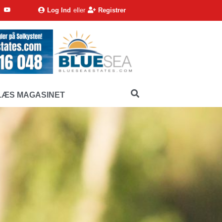
Log Ind
eller
Registrer
LÆS MAGASINET