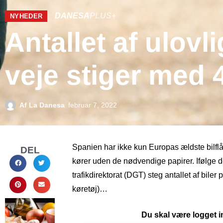
DANESA
PLUS+
NYHEDER
Antallet af ulov
veje stiger med 
Af
La Danesa
februar 7, 2022
Spanien har ikke kun Europas ældste bilflåd
DEL
kører uden de nødvendige papirer. Ifølge 
trafikdirektorat (DGT) steg antallet af bil
køretøj)…
Du skal være logget in