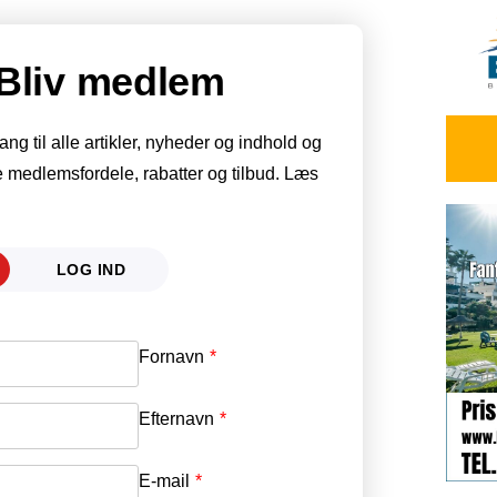
Bliv medlem
g til alle artikler, nyheder og indhold og
 medlemsfordele, rabatter og tilbud. Læs
LOG IND
Fornavn
E-mail
*
Efternavn
Adgangskode
*
E-mail
*