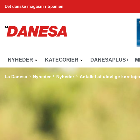
Det danske magasin i Spanien
NYHEDER
KATEGORIER
DANESAPLUS+
M
La Danesa
Nyheder
Nyheder
Antallet af ulovlige køretøj