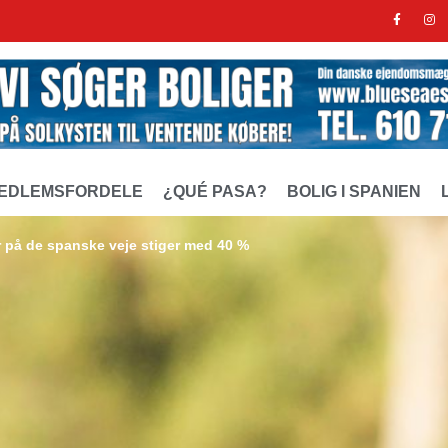
EDLEMSFORDELE
¿QUÉ PASA?
BOLIG I SPANIEN
er på de spanske veje stiger med 40 %