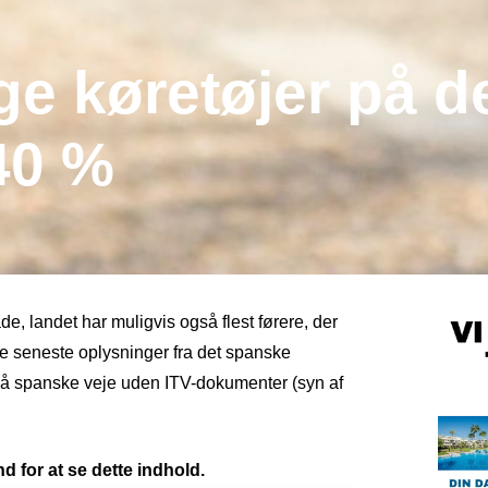
lige køretøjer på 
40 %
e, landet har muligvis også flest førere, der
de seneste oplysninger fra det spanske
er på spanske veje uden ITV-dokumenter (syn af
d for at se dette indhold.