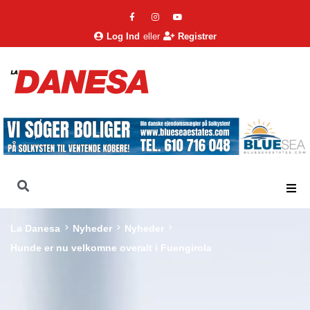
Log Ind
eller
Registrer
La Danesa
Nyheder
Nyheder
Hunde er nu velkomne overalt i Fuengirola