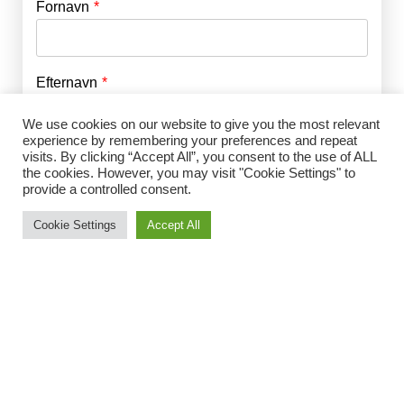
Fornavn
E-mail
*
Efternavn
Adgangskode
*
We use cookies on our website to give you the most relevant
experience by remembering your preferences and repeat
Husk mig
visits. By clicking “Accept All”, you consent to the use of ALL
E-mail
*
the cookies. However, you may visit "Cookie Settings" to
provide a controlled consent.
Cookie Settings
Accept All
Adgangskode
*
Gentag Adgangskode
*
Jeg accepterer Norrbom Marketings
handels- og
abonnementsvilkår
*