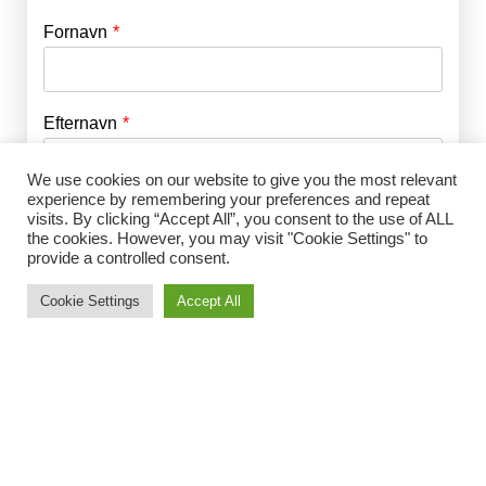
Fornavn
E-mail
*
Efternavn
Adgangskode
*
We use cookies on our website to give you the most relevant
experience by remembering your preferences and repeat
Husk mig
E-mail
*
visits. By clicking “Accept All”, you consent to the use of ALL
the cookies. However, you may visit "Cookie Settings" to
provide a controlled consent.
Cookie Settings
Accept All
Adgangskode
*
Gentag Adgangskode
*
Jeg accepterer Norrbom Marketings
handels- og