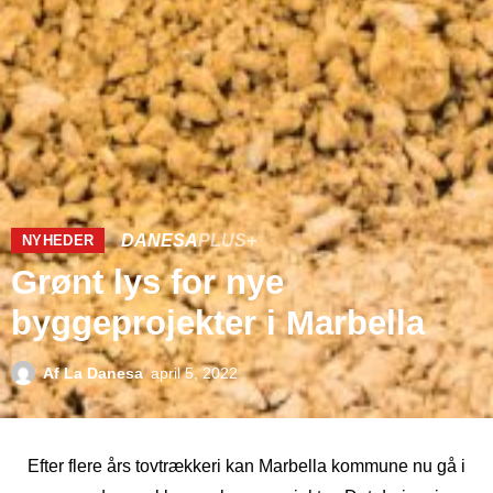
DANESA
PLUS+
NYHEDER
Grønt lys for nye
byggeprojekter i Marbella
Af
La Danesa
april 5, 2022
Efter flere års tovtrækkeri kan Marbella kommune nu gå i