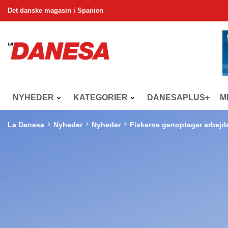
Det danske magasin i Spanien
NYHEDER
KATEGORIER
DANESAPLUS+
M
La Danesa
Nyheder
Nyheder
Fiskerne genoptager arbejd