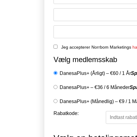
Jeg accepterer Norrbom Marketings
ha
Vælg medlemsskab
DanesaPlus+ (Årligt)
–
€
60
/
1 År
Sp
DanesaPlus+
–
€
36
/
6 Måneder
Sp
DanesaPlus+ (Månedlig)
–
€
9
/
1 M
Rabatkode: