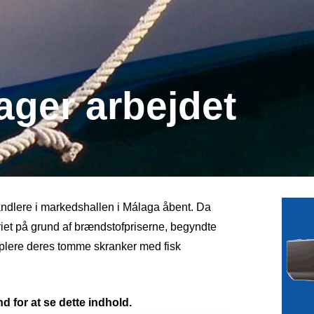
ager arbejdet
ndlere i markedshallen i Málaga åbent. Da
eriet på grund af brændstofpriserne, begyndte
pplere deres tomme skranker med fisk
d for at se dette indhold.