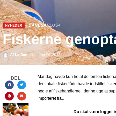
DANESA
PLUS+
NYHEDER
Fiskerne genopt
Af
La Danesa
marts 24, 2022
Mandag havde kun tre af de femten fiskeha
DEL
den lokale fiskerflåde havde indstillet fisk
nogle af fiskehandlerne i denne uge at su
importeret fra…
Du skal være logget in