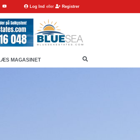
Log Ind
eller
Registrer
LÆS MAGASINET