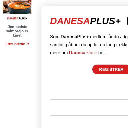
DANESA
PLUS+
DANESA
PLUS+
Den bedste
salmorejo er
kåret
Som
Danesa
Plus+ medlem får du adgan
Læs næste
samtidig åbner du op for en lang række
mere om
Danesa
Plus+
her.
REGISTRER
Husk mig