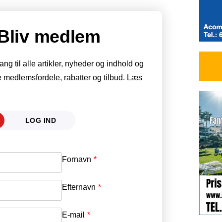
Bliv medlem
g til alle artikler, nyheder og indhold og
 medlemsfordele, rabatter og tilbud. Læs
LOG IND
Fornavn
E-mail
*
Efternavn
Adgangskode
*
E-mail
*