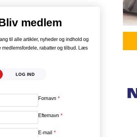
Bliv medlem
g til alle artikler, nyheder og indhold og
 medlemsfordele, rabatter og tilbud. Læs
LOG IND
Fornavn
E-mail
*
Efternavn
Adgangskode
*
E-mail
*