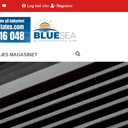
Log Ind
eller
Registrer
LÆS MAGASINET