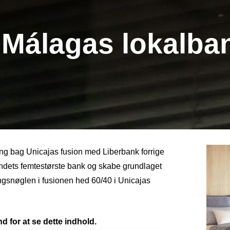
 Málagas lokalba
ing bag Unicajas fusion med Liberbank forrige
landets femtestørste bank og skabe grundlaget
ngsnøglen i fusionen hed 60/40 i Unicajas
d for at se dette indhold.