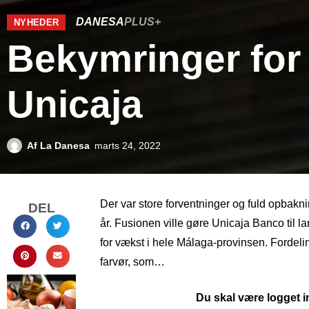
DANESA
PLUS+
NYHEDER
Bekymringer for
Unicaja
Af
La Danesa
marts 24, 2022
Der var store forventninger og fuld opbakn
DEL
år. Fusionen ville gøre Unicaja Banco til 
for vækst i hele Málaga-provinsen. Fordeli
farvør, som…
Du skal være logget in