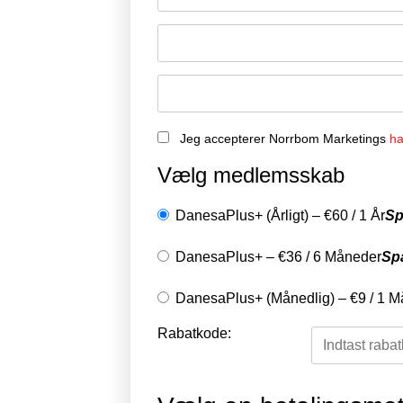
Jeg accepterer Norrbom Marketings
ha
Vælg medlemsskab
DanesaPlus+ (Årligt)
–
€
60
/
1 År
Sp
DanesaPlus+
–
€
36
/
6 Måneder
Sp
DanesaPlus+ (Månedlig)
–
€
9
/
1 M
Rabatkode: