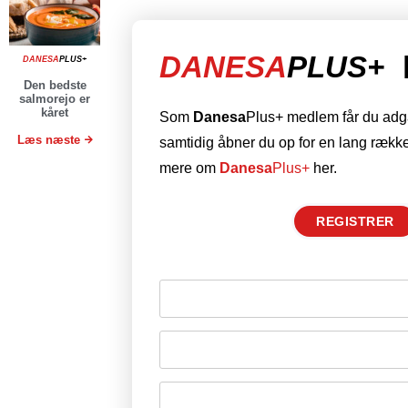
DANESA
PLUS+
DANESA
PLUS+
Den bedste
salmorejo er
kåret
Som
Danesa
Plus+ medlem får du adgan
Læs næste
samtidig åbner du op for en lang række
mere om
Danesa
Plus+
her.
REGISTRER
Husk mig