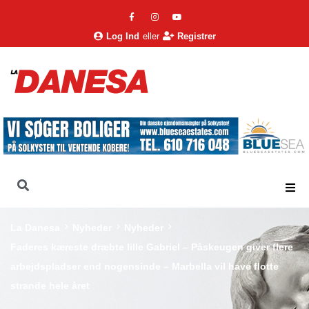
Log Ind
eller
Registrer
La Danesa
Nyheder
Nyheder
Faderes kæreste dræbte lille Gabriel – Påskeugen giver flere
arbejdspladser end nogensinde – Marbella vil have flotte
strande hele året