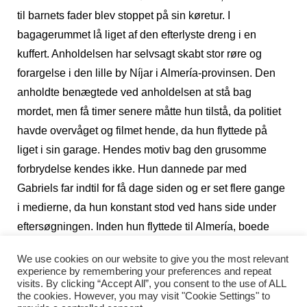
til barnets fader blev stoppet på sin køretur. I
bagagerummet lå liget af den efterlyste dreng i en
kuffert. Anholdelsen har selvsagt skabt stor røre og
forargelse i den lille by Níjar i Almería-provinsen. Den
anholdte benægtede ved anholdelsen at stå bag
mordet, men få timer senere måtte hun tilstå, da politiet
havde overvåget og filmet hende, da hun flyttede på
liget i sin garage. Hendes motiv bag den grusomme
forbrydelse kendes ikke. Hun dannede par med
Gabriels far indtil for få dage siden og er set flere gange
i medierne, da hun konstant stod ved hans side under
eftersøgningen. Inden hun flyttede til Almería, boede
hun i Burgos, hvor hun passede en fireårig pige, som
We use cookies on our website to give you the most relevant
pludselig døde ved et uheld. Den sag genåbnes nu.
experience by remembering your preferences and repeat
visits. By clicking “Accept All”, you consent to the use of ALL
the cookies. However, you may visit "Cookie Settings" to