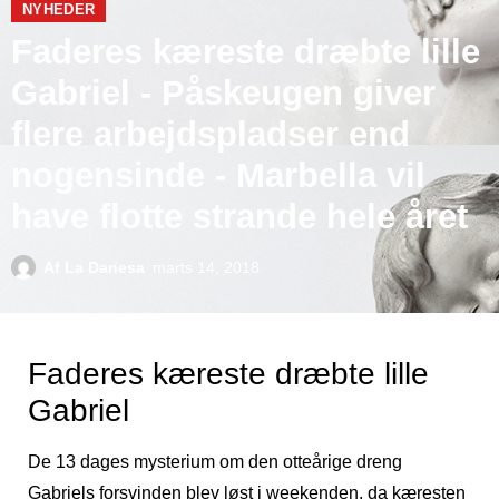
NYHEDER
Faderes kæreste dræbte lille
Gabriel - Påskeugen giver
flere arbejdspladser end
nogensinde - Marbella vil
have flotte strande hele året
Af
La Danesa
marts 14, 2018
Faderes kæreste dræbte lille
Gabriel
De 13 dages mysterium om den otteårige dreng
Gabriels forsvinden blev løst i weekenden, da kæresten