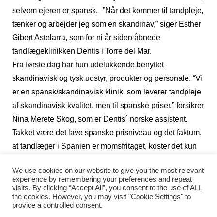
selvom ejeren er spansk. ”Når det kommer til tandpleje,
tænker og arbejder jeg som en skandinav,” siger Esther
Gibert Astelarra, som for ni år siden åbnede
tandlægeklinikken Dentis i Torre del Mar.
Fra første dag har hun udelukkende benyttet
skandinavisk og tysk udstyr, produkter og personale. “Vi
er en spansk/skandinavisk klinik, som leverer tandpleje
af skandinavisk kvalitet, men til spanske priser,” forsikrer
Nina Merete Skog, som er Dentis´ norske assistent.
Takket være det lave spanske prisniveau og det faktum,
at tandlæger i Spanien er momsfritaget, koster det kun
omkring det halve at gå til tandlægen i Spanien i forhold
We use cookies on our website to give you the most relevant
til i Danmark, Sverige og Norge. Således koster en
experience by remembering your preferences and repeat
tandrensning og et eftersyn kun 30 euro, fyldninger fra
visits. By clicking “Accept All”, you consent to the use of ALL
the cookies. However, you may visit "Cookie Settings" to
40 euro og kroner fra 260 euro, men det kommer ikke til
provide a controlled consent.
at betyde noget for kvaliteten, lover de hos Dentis.