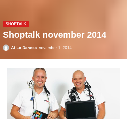
SHOPTALK
Shoptalk november 2014
Af
La Danesa
november 1, 2014