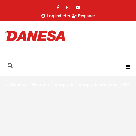
Log Ind
eller
Registrer
La Danesa
Nyheder
Shoptalk
Shoptalk november 2014