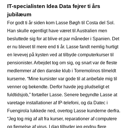
IT-specialisten Idea Data fejrer ti års
jubilæum
For godt ti år siden kom Lasse Bøgh til Costa del Sol.
Han skulle egentligt have været til Australien men
besluttede sig for at blive et par måneder i Spanien. Det
er nu blevet til mere end ti år. Lasse fandt nemlig hurtigt
en levevej på kysten ved at tilbyde computerkurser til
pensionister. Arbejdet tog om sig, og snart var de fleste
medlemmer af den danske klub i Torremolinos tilmeldt
kurserne. “Mine kursister var gode til at anbefale mig til
venner og bekendte. Derfor havde jeg pludseligt et
fuldtidsjob,” fortæller Lasse. Senere begyndte Lasse at
varetage installationer af IP-telefoni, og da Datec i
Fuengirola lukkede ned, overtog Lasse kunderne derfra.
“Jeg tog mig af alt fra kurser, reparationer af computere
og fjernelse af virus. I dag tilbyder jeg endnu flere