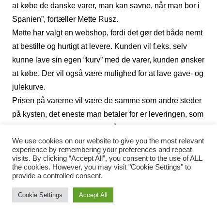
at købe de danske varer, man kan savne, når man bor i
Spanien”, fortæller Mette Rusz.
Mette har valgt en webshop, fordi det gør det både nemt
at bestille og hurtigt at levere. Kunden vil f.eks. selv
kunne lave sin egen “kurv” med de varer, kunden ønsker
at købe. Der vil også være mulighed for at lave gave- og
julekurve.
Prisen på varerne vil være de samme som andre steder
på kysten, det eneste man betaler for er leveringen, som
kunden alligevel ville bruge på benzin ved en tur til
We use cookies on our website to give you the most relevant
nærmeste forhandler af danske madvarer. Dog er der
experience by remembering your preferences and repeat
gratis levering ved køb for over 100 euro. Leveringstiden
visits. By clicking “Accept All”, you consent to the use of ALL
the cookies. However, you may visit "Cookie Settings" to
er fra 3 -72 timer alt efter, hvor kunden bor.
provide a controlled consent.
Leveringen er opdelt i områderne Marbella–Algeciras,
Cookie Settings
Accept All
Málaga–Nerja, Fuengirola–Mijas, Benalmádena-
Torremolinos samt inde i landet (Cártama, Coín,