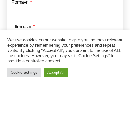
Fornavn
E-mail
*
Efternavn
Adgangskode
*
We use cookies on our website to give you the most relevant
experience by remembering your preferences and repeat
Husk mig
visits. By clicking “Accept All”, you consent to the use of ALL
E-mail
*
the cookies. However, you may visit "Cookie Settings" to
provide a controlled consent.
Cookie Settings
Accept All
Adgangskode
*
Gentag Adgangskode
*
Jeg accepterer Norrbom Marketings
handels- og
abonnementsvilkår
*