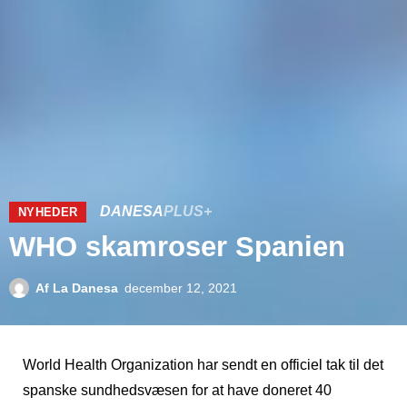
DANESA
PLUS+
NYHEDER
WHO skamroser Spanien
Af
La Danesa
december 12, 2021
World Health Organization har sendt en officiel tak til det
spanske sundhedsvæsen for at have doneret 40