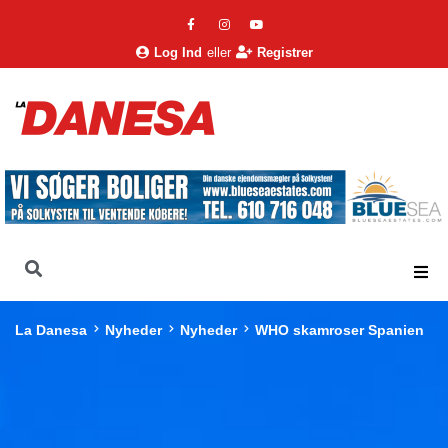
Log Ind
eller
Registrer
La Danesa
Nyheder
Nyheder
WHO skamroser Spanien