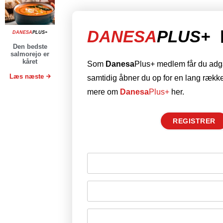
DANESA
PLUS+
DANESA
PLUS+
Den bedste
salmorejo er
kåret
Som
Danesa
Plus+ medlem får du adgan
Læs næste
samtidig åbner du op for en lang række
mere om
Danesa
Plus+
her.
REGISTRER
Husk mig