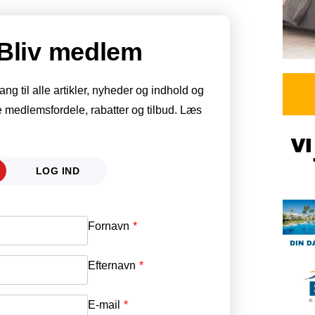
Bliv medlem
g til alle artikler, nyheder og indhold og
 medlemsfordele, rabatter og tilbud. Læs
LOG IND
Fornavn
E-mail
*
Efternavn
Adgangskode
*
E-mail
*