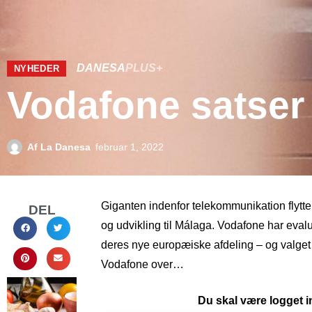
DANESA
PLUS+
NYHEDER
Vodafone satser 
Af
La Danesa
februar 1, 2022
Giganten indenfor telekommunikation flytte
DEL
og udvikling til Málaga. Vodafone har evalu
deres nye europæiske afdeling – og valget 
Vodafone over…
Du skal være logget in