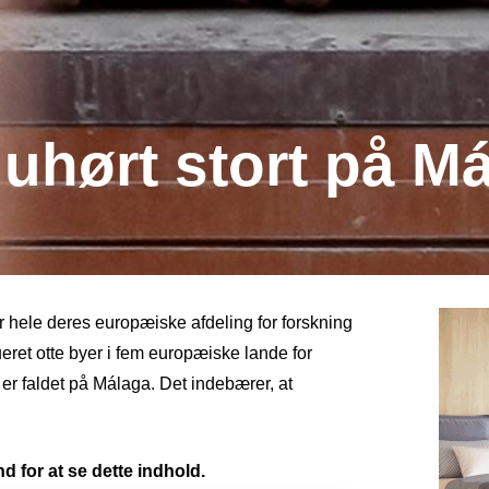
uhørt stort på M
r hele deres europæiske afdeling for forskning
eret otte byer i fem europæiske lande for
er faldet på Málaga. Det indebærer, at
d for at se dette indhold.