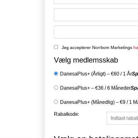
Jeg accepterer Norrbom Marketings
ha
Vælg medlemsskab
DanesaPlus+ (Årligt)
–
€
60
/
1 År
Sp
DanesaPlus+
–
€
36
/
6 Måneder
Sp
DanesaPlus+ (Månedlig)
–
€
9
/
1 M
Rabatkode: