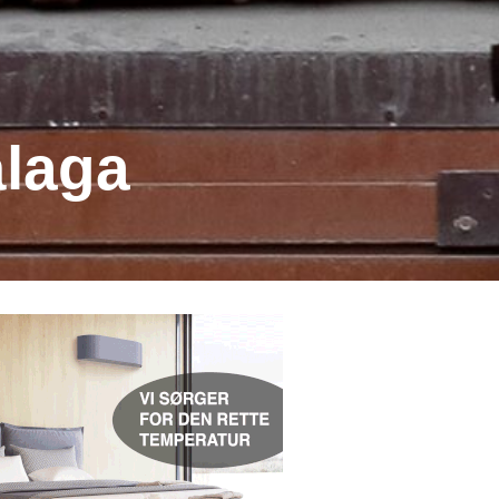
álaga