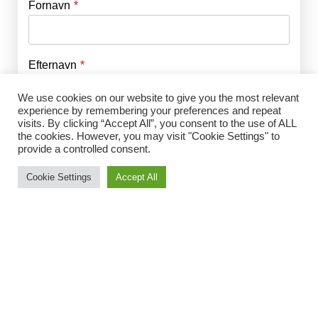
Fornavn
E-mail
*
Efternavn
Adgangskode
*
We use cookies on our website to give you the most relevant
experience by remembering your preferences and repeat
Husk mig
visits. By clicking “Accept All”, you consent to the use of ALL
E-mail
*
the cookies. However, you may visit "Cookie Settings" to
provide a controlled consent.
Cookie Settings
Accept All
Adgangskode
*
Gentag Adgangskode
*
Jeg accepterer Norrbom Marketings
handels- og
abonnementsvilkår
*