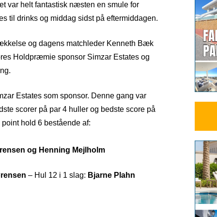
t var helt fantastisk næsten en smule for
es til drinks og middag sidst på eftermiddagen.
rækkelse og dagens matchleder Kenneth Bæk
ores Holdpræmie sponsor Simzar Estates og
ing.
mzar Estates som sponsor. Denne gang var
edste scorer på par 4 huller og bedste score på
 point hold 6 bestående af:
ørensen og Henning Mejlholm
ørensen
– Hul 12 i 1 slag:
Bjarne Plahn