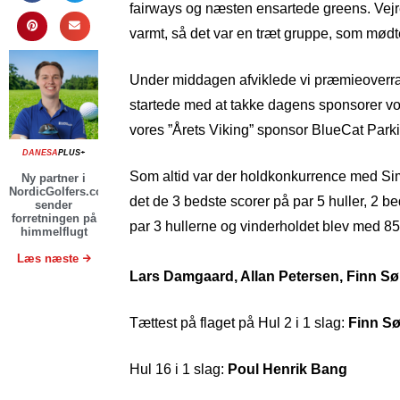
fairways og næsten ensartede greens. Vejre
varmt, så det var en træt gruppe, som mødt
Under middagen afviklede vi præmieover
startede med at takke dagens sponsorer v
vores ”Årets Viking” sponsor BlueCat Park
DANESA
PLUS+
Som altid var der holdkonkurrence med Si
Ny partner i
NordicGolfers.com
det de 3 bedste scorer på par 5 huller, 2 b
sender
forretningen på
par 3 hullerne og vinderholdet blev med 85
himmelflugt
Læs næste
Lars Damgaard, Allan Petersen, Finn S
Tættest på flaget på Hul 2 i 1 slag:
Finn S
Hul 16 i 1 slag:
Poul Henrik Bang