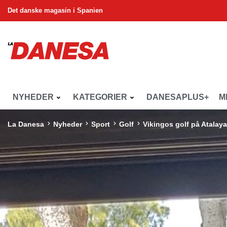
Det danske magasin i Spanien
NYHEDER
KATEGORIER
DANESAPLUS+
M
La Danesa
Nyheder
Sport
Golf
Vikingos golf på Atalaya