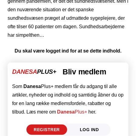
gennem pandemien, er det det sundhedsvæsenet. Men i
den nuværende situation er det spanske
sundhedsvæsen præget af udmattede sygeplejere, der
ofte tilser 60 patienter om dagen. Sundhedsarbejderne
har simpelthen…
Du skal være logget ind for at se dette indhold.
Bliv medlem
DANESA
PLUS+
Som
Danesa
Plus+ medlem får du adgang til alle
artikler, nyheder og indhold og samtidig åbner du op
for en lang række medlemsfordele, rabatter og
tilbud. Læs mere om
Danesa
Plus+
her.
REGISTRER
LOG IND