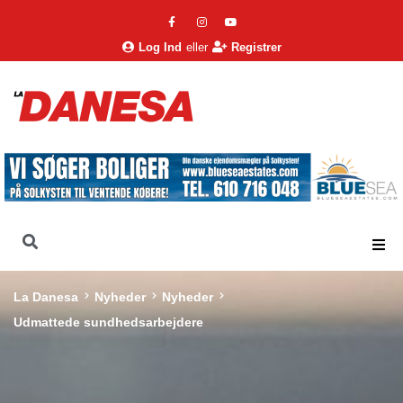
Log Ind
eller
Registrer
La Danesa
Nyheder
Nyheder
Udmattede sundhedsarbejdere