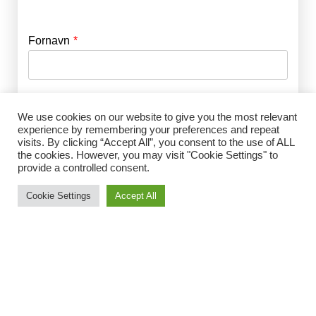
Fornavn
E-mail
*
Efternavn
Adgangskode
*
We use cookies on our website to give you the most relevant
experience by remembering your preferences and repeat
visits. By clicking “Accept All”, you consent to the use of ALL
Husk mig
the cookies. However, you may visit "Cookie Settings" to
E-mail
*
provide a controlled consent.
Cookie Settings
Accept All
Adgangskode
*
Gentag Adgangskode
*