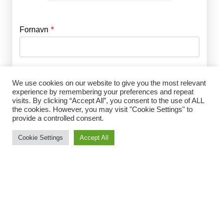
Fornavn
E-mail
*
Efternavn
Adgangskode
*
We use cookies on our website to give you the most relevant
experience by remembering your preferences and repeat
visits. By clicking “Accept All”, you consent to the use of ALL
Husk mig
the cookies. However, you may visit "Cookie Settings" to
E-mail
*
provide a controlled consent.
Cookie Settings
Accept All
Adgangskode
*
Gentag Adgangskode
*