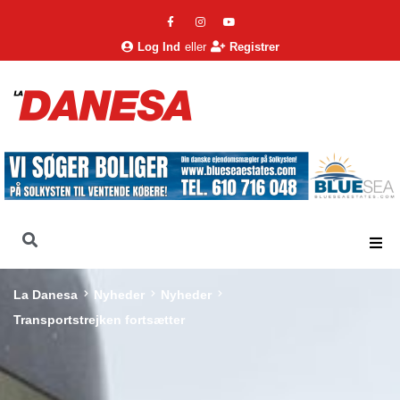
Log Ind
eller
Registrer
La Danesa
Nyheder
Nyheder
Transportstrejken fortsætter