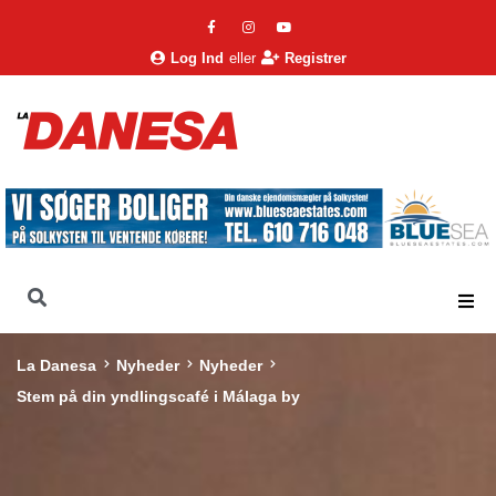
Log Ind
eller
Registrer
La Danesa
Nyheder
Nyheder
Stem på din yndlingscafé i Málaga by