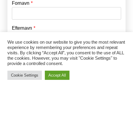
Fornavn
E-mail
*
Efternavn
Adgangskode
*
We use cookies on our website to give you the most relevant
experience by remembering your preferences and repeat
Husk mig
E-mail
*
visits. By clicking “Accept All”, you consent to the use of ALL
the cookies. However, you may visit "Cookie Settings" to
provide a controlled consent.
Cookie Settings
Accept All
Adgangskode
*
Gentag Adgangskode
*
Jeg accepterer Norrbom Marketings
handels- og
abonnementsvilkår
*