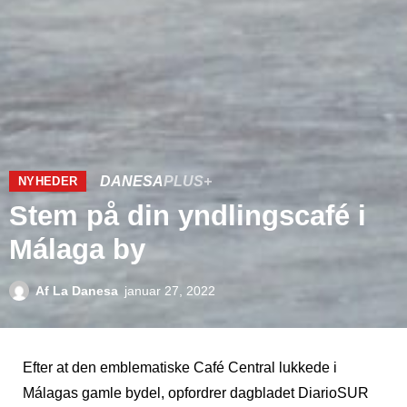
DANESA
PLUS+
NYHEDER
Stem på din yndlingscafé i
Málaga by
Af
La Danesa
januar 27, 2022
Efter at den emblematiske Café Central lukkede i
Málagas gamle bydel, opfordrer dagbladet DiarioSUR