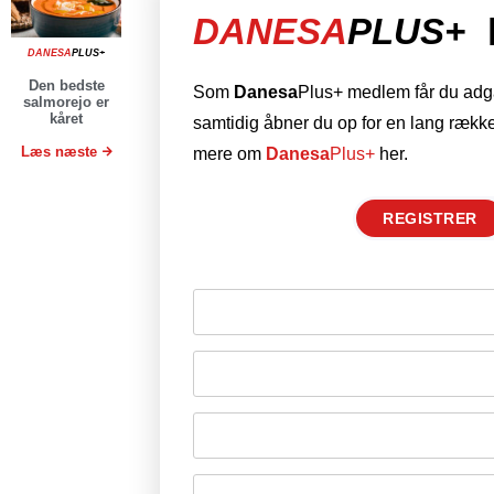
DANESA
PLUS+
DANESA
PLUS+
Den bedste
Som
Danesa
Plus+ medlem får du adgan
salmorejo er
kåret
samtidig åbner du op for en lang række
Læs næste
mere om
Danesa
Plus+
her.
REGISTRER
Husk mig