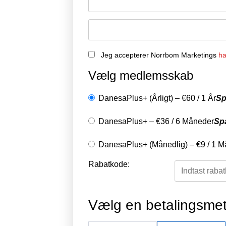
Jeg accepterer Norrbom Marketings
ha
Vælg medlemsskab
DanesaPlus+ (Årligt)
–
€
60
/
1 År
Sp
DanesaPlus+
–
€
36
/
6 Måneder
Sp
DanesaPlus+ (Månedlig)
–
€
9
/
1 M
Rabatkode:
Vælg en betalingsme