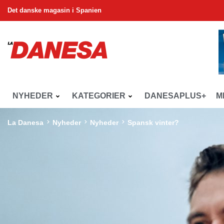
Det danske magasin i Spanien
NYHEDER
KATEGORIER
DANESAPLUS+
M
La Danesa
Nyheder
Nyheder
Spansk vinter?