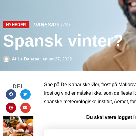
DANESA
PLUS+
NYHEDER
Spansk vinter?
Af
La Danesa
januar 27, 2022
Sne på De Kanariske Øer, frost på Mallorca
DEL
frost og vind er måske ikke, som de fleste f
spanske meteorologiske institut, Aemet, fo
Du skal være logget in