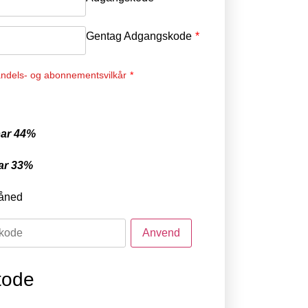
Gentag Adgangskode
*
ndels- og abonnementsvilkår
*
ar 44%
ar 33%
åned
tode