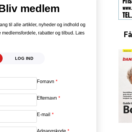
Bliv medlem
g til alle artikler, nyheder og indhold og
 medlemsfordele, rabatter og tilbud. Læs
LOG IND
Fornavn
E-mail
*
Efternavn
Adgangskode
*
E-mail
*
Adgangskode
*