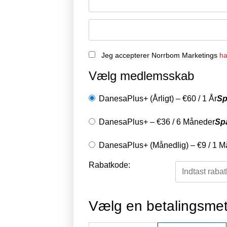
Jeg accepterer Norrbom Marketings
ha
Vælg medlemsskab
DanesaPlus+ (Årligt)
–
€
60
/
1 År
Sp
DanesaPlus+
–
€
36
/
6 Måneder
Sp
DanesaPlus+ (Månedlig)
–
€
9
/
1 M
Rabatkode:
Vælg en betalingsme