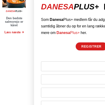
DANESA
PLUS+
DANESA
PLUS+
Den bedste
Som
Danesa
Plus+ medlem får du adgan
salmorejo er
kåret
samtidig åbner du op for en lang række
Læs næste
mere om
Danesa
Plus+
her.
REGISTRER
Husk mig