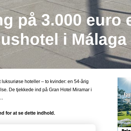
ng på 3.000 euro e
sushotel i Málaga
luksuriøse hoteller – to kvinder: en 54-årig
else. De tjekkede ind på Gran Hotel Miramar i
t…
d for at se dette indhold.