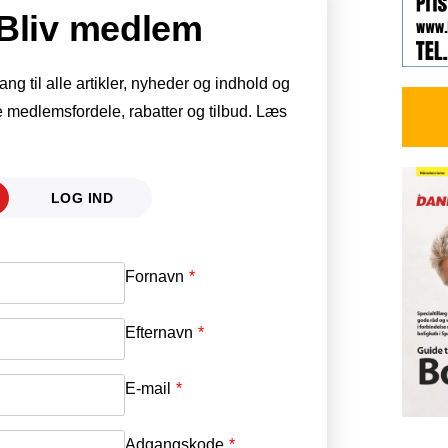
Bliv medlem
g til alle artikler, nyheder og indhold og
 medlemsfordele, rabatter og tilbud. Læs
LOG IND
Fornavn
E-mail
*
Efternavn
Adgangskode
*
E-mail
*
Adgangskode
*