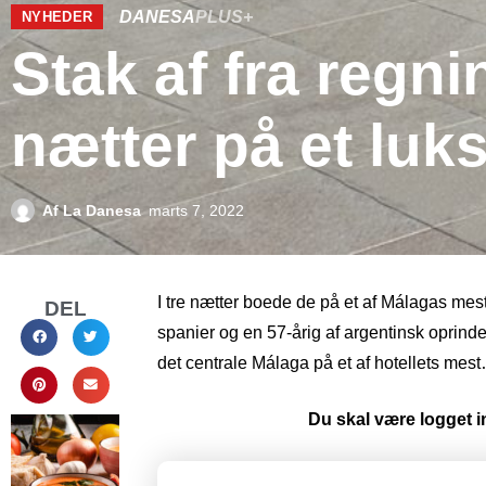
DANESA
PLUS+
NYHEDER
Stak af fra regni
nætter på et luk
Af
La Danesa
marts 7, 2022
I tre nætter boede de på et af Málagas mest 
DEL
spanier og en 57-årig af argentinsk oprind
det centrale Málaga på et af hotellets mes
Du skal være logget in