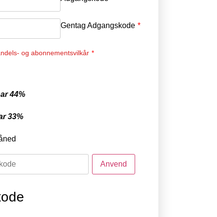
Gentag Adgangskode
*
ndels- og abonnementsvilkår
*
ar 44%
ar 33%
åned
tode