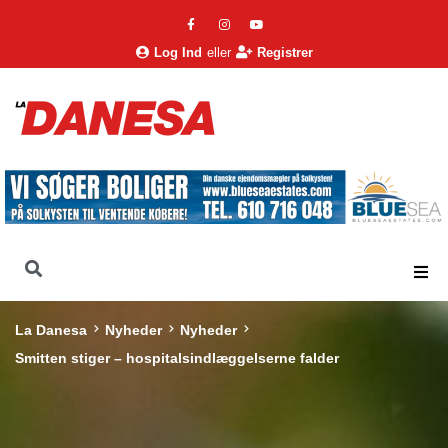
Log Ind
eller
Registrer
La Danesa
Nyheder
Nyheder
Smitten stiger – hospitalsindlæggelserne falder