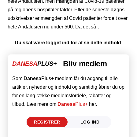
hele Andalusien, men mængden af Covid-19 patienter
på regionens hospitaler falder. Efter de seneste døgns
udskrivelser er mængden af Covid patienter fordelt over
hele Andalusien nu under 500. Da det så…
Du skal være logget ind for at se dette indhold.
Bliv medlem
DANESA
PLUS+
Som
Danesa
Plus+ medlem får du adgang til alle
artikler, nyheder og indhold og samtidig åbner du op
for en lang række medlemsfordele, rabatter og
tilbud. Læs mere om
Danesa
Plus+
her.
REGISTRER
LOG IND