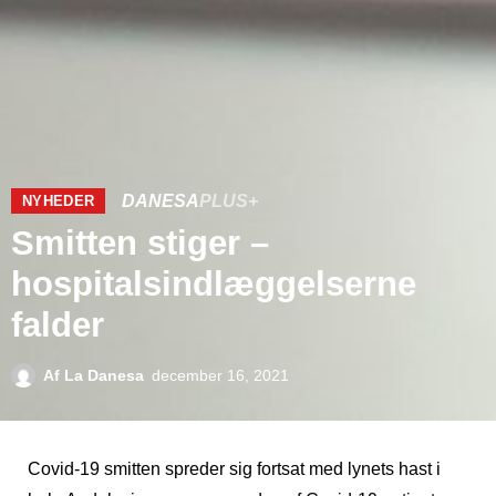
DANESA
PLUS+
NYHEDER
Smitten stiger –
hospitalsindlæggelserne
falder
Af
La Danesa
december 16, 2021
Covid-19 smitten spreder sig fortsat med lynets hast i