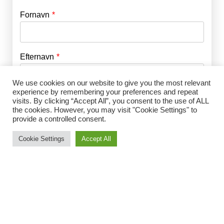
Fornavn
E-mail
*
Efternavn
Adgangskode
*
We use cookies on our website to give you the most relevant
experience by remembering your preferences and repeat
Husk mig
E-mail
*
visits. By clicking “Accept All”, you consent to the use of ALL
the cookies. However, you may visit "Cookie Settings" to
provide a controlled consent.
Cookie Settings
Accept All
Adgangskode
*
Gentag Adgangskode
*
Jeg accepterer Norrbom Marketings
handels- og