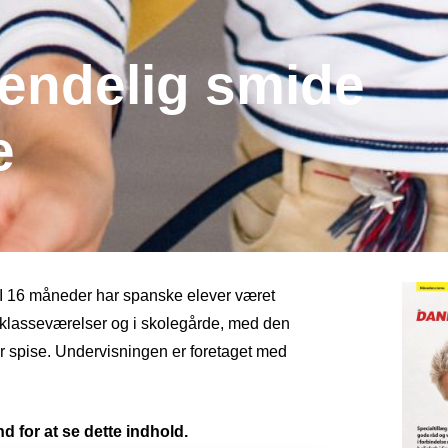
 endelig smide
e
r. I 16 måneder har spanske elever været
i klasseværelser og i skolegårde, med den
er spise. Undervisningen er foretaget med
d for at se dette indhold.