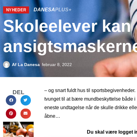
DANESA
PLUS+
NYHEDER
Skoleelever kan
ansigtsmaskern
Af
La Danesa
februar 8, 2022
– og snart fuldt hus til sportsbegivenhede
DEL
tvunget til at bære mundbeskyttelse både 
eneste undtagelse når de skulle drikke ell
åbne…
Du skal være logget in