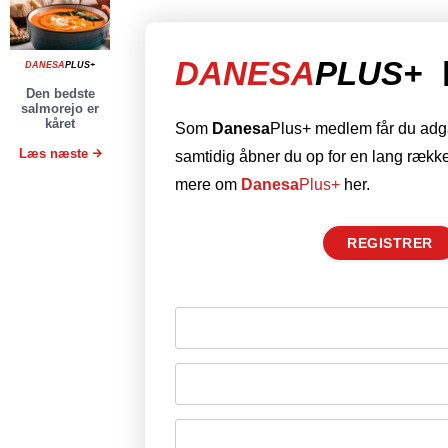
DANESA
PLUS+
DANESA
PLUS+
Den bedste
salmorejo er
kåret
Som
Danesa
Plus+ medlem får du adgan
Læs næste
samtidig åbner du op for en lang række
mere om
Danesa
Plus+
her.
REGISTRER
Husk mig