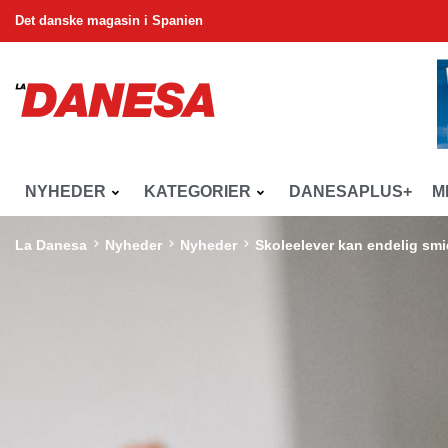
Det danske magasin i Spanien
NYHEDER
KATEGORIER
DANESAPLUS+
M
La Danesa
Nyheder
Nyheder
Skoleelever kan endelig sm