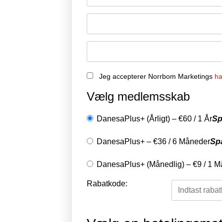
Jeg accepterer Norrbom Marketings
ha
Vælg medlemsskab
DanesaPlus+ (Årligt)
–
€
60
/
1 År
Sp
DanesaPlus+
–
€
36
/
6 Måneder
Sp
DanesaPlus+ (Månedlig)
–
€
9
/
1 M
Rabatkode: