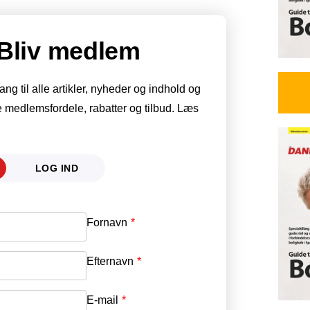
Bliv medlem
g til alle artikler, nyheder og indhold og
 medlemsfordele, rabatter og tilbud. Læs
LOG IND
Fornavn
E-mail
*
Efternavn
Adgangskode
*
E-mail
*