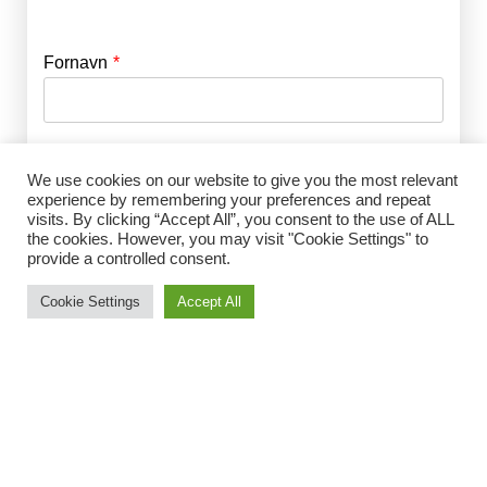
Fornavn
E-mail
*
Efternavn
Adgangskode
*
We use cookies on our website to give you the most relevant
experience by remembering your preferences and repeat
visits. By clicking “Accept All”, you consent to the use of ALL
Husk mig
the cookies. However, you may visit "Cookie Settings" to
E-mail
*
provide a controlled consent.
Cookie Settings
Accept All
Adgangskode
*
Gentag Adgangskode
*