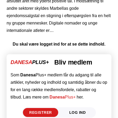
afsluttet året med yderst positive tal. I modsætning til
andre sektorer skyldes Marbellas gode
ejendomssalgstal en stigning i efterspørgslen fra en helt
ny gruppe mennesker. Digitale nomader og unge
internationale atleter er…
Du skal være logget ind for at se dette indhold.
Bliv medlem
DANESA
PLUS+
Som
Danesa
Plus+ medlem får du adgang til alle
artikler, nyheder og indhold og samtidig åbner du op
for en lang række medlemsfordele, rabatter og
tilbud. Læs mere om
Danesa
Plus+
her.
REGISTRER
LOG IND