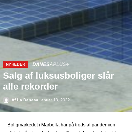
DANESA
PLUS+
NYHEDER
Salg af luksusboliger slår
alle rekorder
Af
La Danesa
januar 13, 2022
Boligmarkedet i Marbella har på trods af pandemien