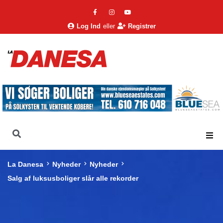
Log Ind
eller
Registrer
La Danesa
Nyheder
Nyheder
Salg af luksusboliger slår alle rekorder