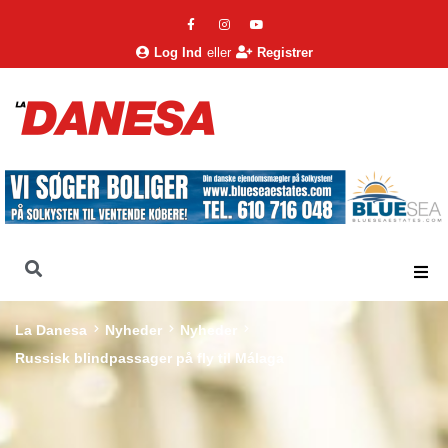
Log Ind
eller
Registrer
La Danesa
Nyheder
Nyheder
Russisk blindpassager på fly til Málaga