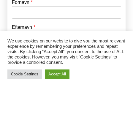
Fornavn
E-mail
*
Efternavn
Adgangskode
*
We use cookies on our website to give you the most relevant
experience by remembering your preferences and repeat
Husk mig
visits. By clicking “Accept All”, you consent to the use of ALL
E-mail
*
the cookies. However, you may visit "Cookie Settings" to
provide a controlled consent.
Cookie Settings
Accept All
Adgangskode
*
Gentag Adgangskode
*
Jeg accepterer Norrbom Marketings
handels- og
abonnementsvilkår
*