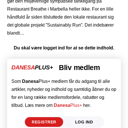
gør den miljøvenlige sympatiske tankegang på
Restaurant Breathe i Marbella heller ikke. For en lille
håndfuld år siden tilsluttede den lokale restaurant sig
det globale projekt ”Sustainably Run”. Det indebærer
blandt…
Du skal være logget ind for at se dette indhold.
Bliv medlem
DANESA
PLUS+
Som
Danesa
Plus+ medlem får du adgang til alle
artikler, nyheder og indhold og samtidig åbner du op
for en lang række medlemsfordele, rabatter og
tilbud. Læs mere om
Danesa
Plus+
her.
REGISTRER
LOG IND