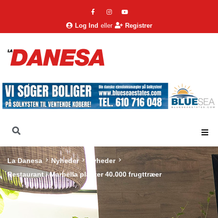
Log Ind
eller
Registrer
La Danesa
Nyheder
Nyheder
Restaurant i Marbella planter 40.000 frugttræer