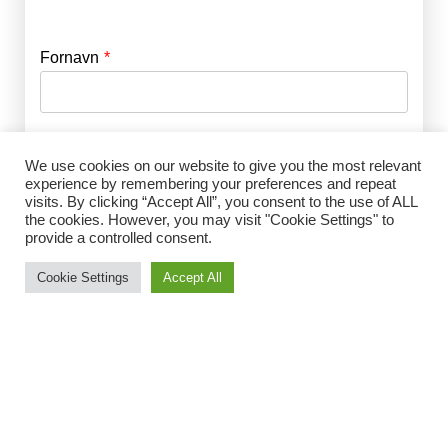
Fornavn
E-mail
*
Efternavn
Adgangskode
*
We use cookies on our website to give you the most relevant
experience by remembering your preferences and repeat
visits. By clicking “Accept All”, you consent to the use of ALL
Husk mig
the cookies. However, you may visit "Cookie Settings" to
E-mail
*
provide a controlled consent.
Cookie Settings
Accept All
Adgangskode
*
Gentag Adgangskode
*