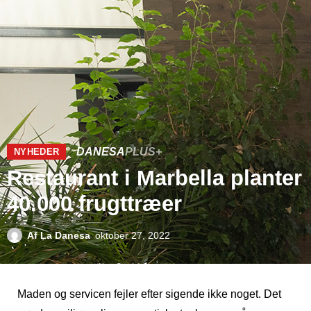
DANESA
PLUS+
NYHEDER
Restaurant i Marbella planter
40.000 frugttræer
Af
La Danesa
oktober 27, 2022
Maden og servicen fejler efter sigende ikke noget. Det