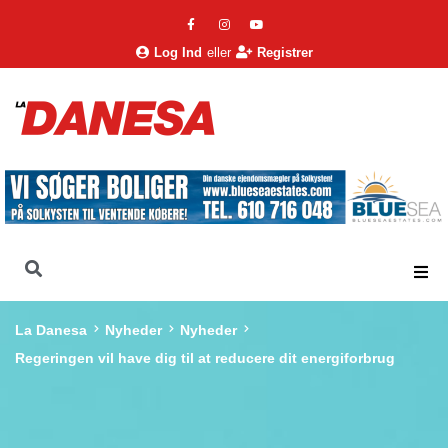
Log Ind
eller
Registrer
La Danesa
Nyheder
Nyheder
Regeringen vil have dig til at reducere dit energiforbrug