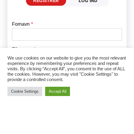
REGISTRER
LOG IND
Fornavn
E-mail
*
Efternavn
Adgangskode
*
We use cookies on our website to give you the most relevant
experience by remembering your preferences and repeat
visits. By clicking “Accept All”, you consent to the use of ALL
Husk mig
E-mail
*
the cookies. However, you may visit "Cookie Settings" to
provide a controlled consent.
Cookie Settings
Accept All
Adgangskode
*
Gentag Adgangskode
*