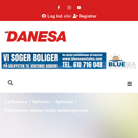
Log Ind
eller
Registrer
La Danesa
Nyheder
Nyheder
Pandemien ændrer folks betalingsvaner