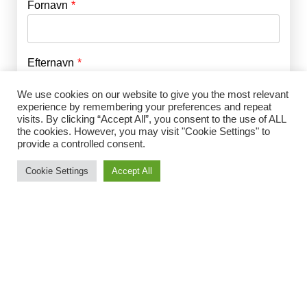
Fornavn
E-mail
*
Efternavn
Adgangskode
*
We use cookies on our website to give you the most relevant
experience by remembering your preferences and repeat
Husk mig
visits. By clicking “Accept All”, you consent to the use of ALL
E-mail
*
the cookies. However, you may visit "Cookie Settings" to
provide a controlled consent.
Cookie Settings
Accept All
Adgangskode
*
Gentag Adgangskode
*
Jeg accepterer Norrbom Marketings
handels- og
abonnementsvilkår
*