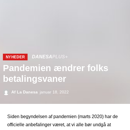
DANESA
PLUS+
NYHEDER
Pandemien ændrer folks
betalingsvaner
Af
La Danesa
januar 18, 2022
Siden begyndelsen af ​​pandemien (marts 2020) har de
officielle anbefalinger været, at vi alle bør undgå at