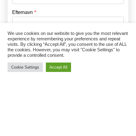
Efternavn
Adgangskode
*
We use cookies on our website to give you the most relevant
Husk mig
E-mail
*
experience by remembering your preferences and repeat
visits. By clicking “Accept All”, you consent to the use of ALL
the cookies. However, you may visit "Cookie Settings" to
provide a controlled consent.
Adgangskode
*
Cookie Settings
Accept All
Gentag Adgangskode
*
Jeg accepterer Norrbom Marketings
handels- og
abonnementsvilkår
*
Vælg medlemsskab