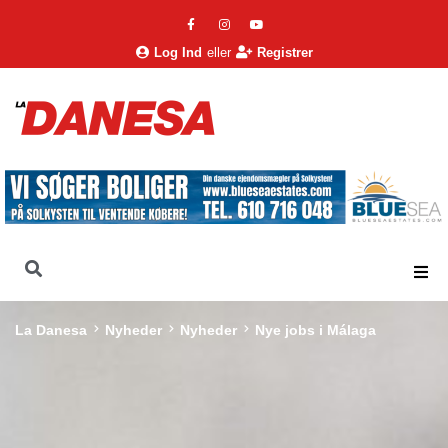
Log Ind
eller
Registrer
La Danesa
Nyheder
Nyheder
Nye jobs i Málaga