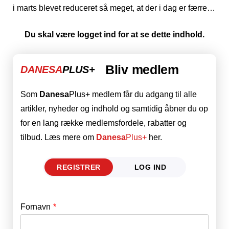
i marts blevet reduceret så meget, at der i dag er færre…
Du skal være logget ind for at se dette indhold.
Bliv medlem
DANESA
PLUS+
Som
Danesa
Plus+ medlem får du adgang til alle
artikler, nyheder og indhold og samtidig åbner du op
for en lang række medlemsfordele, rabatter og
tilbud. Læs mere om
Danesa
Plus+
her.
REGISTRER
LOG IND
Fornavn
E-mail
*