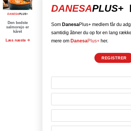
DANESA
PLUS+
DANESA
PLUS+
Den bedste
Som
Danesa
Plus+ medlem får du adgan
salmorejo er
kåret
samtidig åbner du op for en lang række
Læs næste
mere om
Danesa
Plus+
her.
REGISTRER
Husk mig