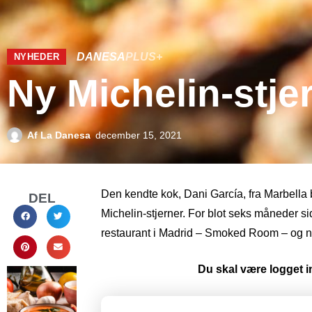
DANESA
PLUS+
NYHEDER
Ny Michelin-stjer
Af
La Danesa
december 15, 2021
Den kendte kok, Dani García, fra Marbella b
DEL
Michelin-stjerner. For blot seks måneder si
restaurant i Madrid – Smoked Room – og 
Du skal være logget in