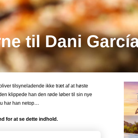
ne til Dani Garcí
liver tilsyneladende ikke træt af at høste
den klippede han den røde løber til sin nye
nu har han netop…
d for at se dette indhold.