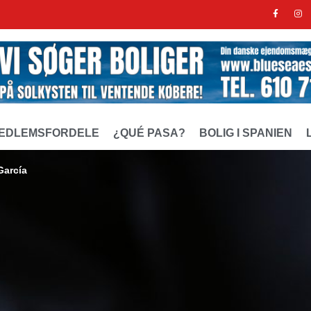
EDLEMSFORDELE
¿QUÉ PASA?
BOLIG I SPANIEN
García