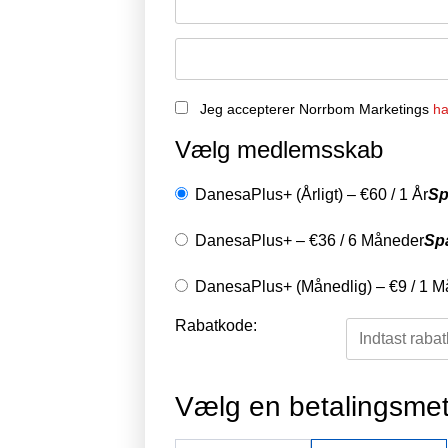
Jeg accepterer Norrbom Marketings
ha
Vælg medlemsskab
DanesaPlus+ (Årligt)
–
€
60
/
1 År
Sp
DanesaPlus+
–
€
36
/
6 Måneder
Sp
DanesaPlus+ (Månedlig)
–
€
9
/
1 M
Rabatkode:
Vælg en betalingsme