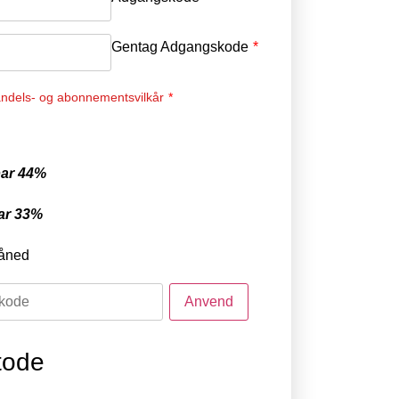
Gentag Adgangskode
*
ndels- og abonnementsvilkår
*
ar 44%
ar 33%
åned
tode