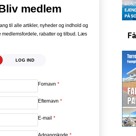
Bliv medlem
g til alle artikler, nyheder og indhold og
 medlemsfordele, rabatter og tilbud. Læs
LOG IND
Fornavn
E-mail
*
Efternavn
Adgangskode
*
E-mail
*
Adgangskode
*