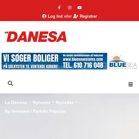
Log Ind
eller
Registrer
La Danesa
Nyheder
Nyheder
Ny formand i Partido Popular