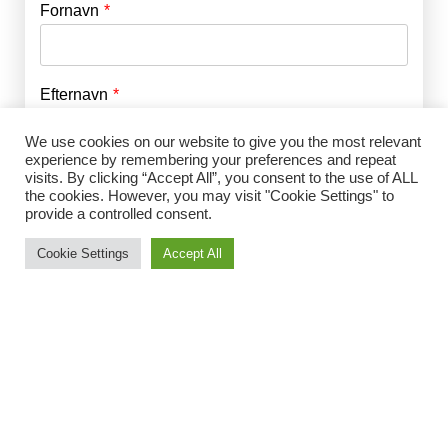
Fornavn
E-mail
*
Efternavn
Adgangskode
*
We use cookies on our website to give you the most relevant
experience by remembering your preferences and repeat
Husk mig
E-mail
*
visits. By clicking “Accept All”, you consent to the use of ALL
the cookies. However, you may visit "Cookie Settings" to
provide a controlled consent.
Cookie Settings
Accept All
Adgangskode
*
Gentag Adgangskode
*
Jeg accepterer Norrbom Marketings
handels- og
abonnementsvilkår
*