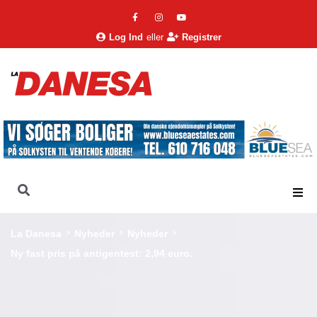
Log Ind
eller
Registrer
La Danesa
Nyheder
Nyheder
Ny fast pris på antigentest: 2,94 euro.