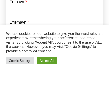
Fornavn
E-mail
*
Efternavn
Adgangskode
*
We use cookies on our website to give you the most relevant
experience by remembering your preferences and repeat
Husk mig
visits. By clicking “Accept All”, you consent to the use of ALL
E-mail
*
the cookies. However, you may visit "Cookie Settings" to
provide a controlled consent.
Cookie Settings
Accept All
Adgangskode
*
Gentag Adgangskode
*
Jeg accepterer Norrbom Marketings
handels- og
abonnementsvilkår
*