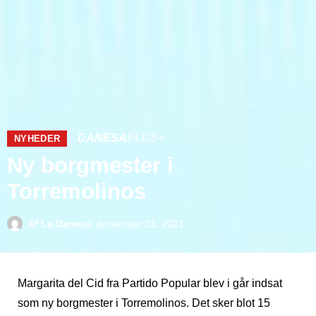
DANESA
PLUS+
NYHEDER
Ny borgmester i
Torremolinos
Af
La Danesa
december 21, 2021
Margarita del Cid fra Partido Popular blev i går indsat
som ny borgmester i Torremolinos. Det sker blot 15