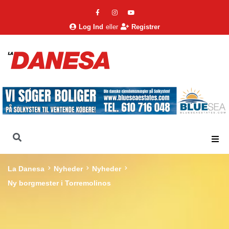
Log Ind
eller
Registrer
La Danesa
Nyheder
Nyheder
Ny borgmester i Torremolinos