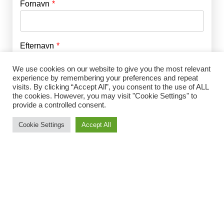
Fornavn
E-mail
*
Efternavn
Adgangskode
*
We use cookies on our website to give you the most relevant
experience by remembering your preferences and repeat
Husk mig
visits. By clicking “Accept All”, you consent to the use of ALL
E-mail
*
the cookies. However, you may visit "Cookie Settings" to
provide a controlled consent.
Cookie Settings
Accept All
Adgangskode
*
Gentag Adgangskode
*
Jeg accepterer Norrbom Marketings
handels- og
abonnementsvilkår
*