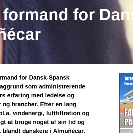
 formand for Da
ñécar
formand for Dansk-Spansk
baggrund som administrerende
rs erfaring med ledelse og
 og brancher. Efter en lang
l.a. vindenergi, luftfiltration og
gt at bruge noget af sin tid og
t blandt danskere i Almuñécar.