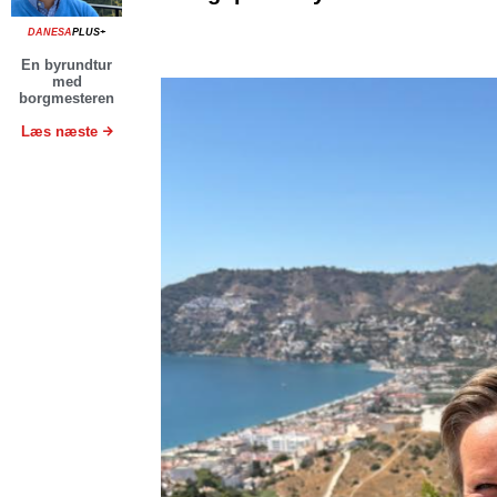
DANESA
PLUS+
En byrundtur
med
borgmesteren
Læs næste