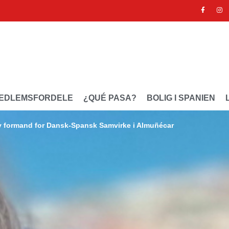
EDLEMSFORDELE
¿QUÉ PASA?
BOLIG I SPANIEN
y formand for Dansk-Spansk Samvirke i Almuñécar