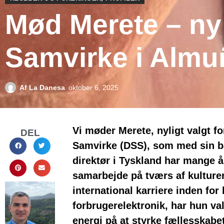
Mød Merete – ny
Samvirke i Almu
Af
La Danesa
oktober 6, 2025
Vi møder Merete, nyligt valgt 
DEL
Samvirke (DSS), som med sin 
direktør i Tyskland har mange å
samarbejde på tværs af kulturer
international karriere inden for b
forbrugerelektronik, har hun val
energi på at styrke fællesskabe