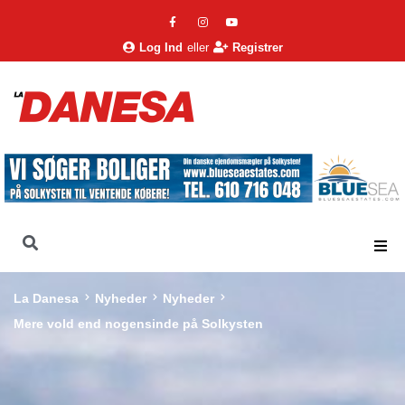
Log Ind
eller
Registrer
La Danesa
Nyheder
Nyheder
Mere vold end nogensinde på Solkysten