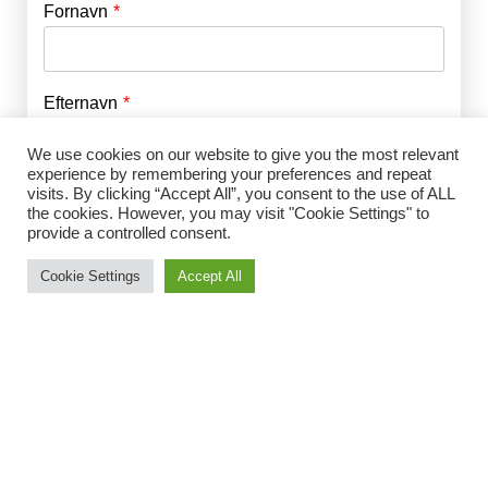
Fornavn
E-mail
*
Efternavn
Adgangskode
*
We use cookies on our website to give you the most relevant
experience by remembering your preferences and repeat
Husk mig
E-mail
*
visits. By clicking “Accept All”, you consent to the use of ALL
the cookies. However, you may visit "Cookie Settings" to
provide a controlled consent.
Cookie Settings
Accept All
Adgangskode
*
Gentag Adgangskode
*
Jeg accepterer Norrbom Marketings
handels- og
abonnementsvilkår
*