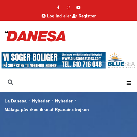
Log Ind
eller
Registrer
La Danesa
Nyheder
Nyheder
Málaga påvirkes ikke af Ryanair-strejken