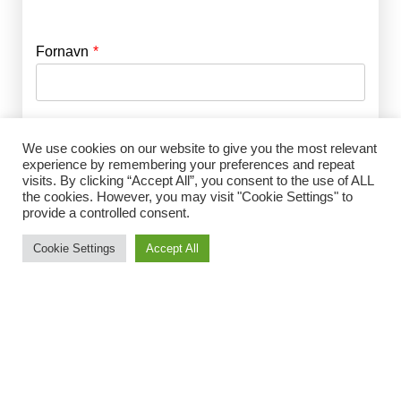
Fornavn
E-mail
*
Efternavn
Adgangskode
*
We use cookies on our website to give you the most relevant
experience by remembering your preferences and repeat
visits. By clicking “Accept All”, you consent to the use of ALL
Husk mig
the cookies. However, you may visit "Cookie Settings" to
E-mail
*
provide a controlled consent.
Cookie Settings
Accept All
Adgangskode
*
Gentag Adgangskode
*