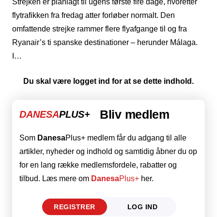
Strejken er planlagt til ugens første fire dage, hvorefter
flytrafikken fra fredag atter forløber normalt. Den
omfattende strejke rammer flere flyafgange til og fra
Ryanair’s ti spanske destinationer – herunder Málaga.
I…
Du skal være logget ind for at se dette indhold.
Bliv medlem
DANESA
PLUS+
Som
Danesa
Plus+ medlem får du adgang til alle
artikler, nyheder og indhold og samtidig åbner du op
for en lang række medlemsfordele, rabatter og
tilbud. Læs mere om
Danesa
Plus+
her.
REGISTRER
LOG IND