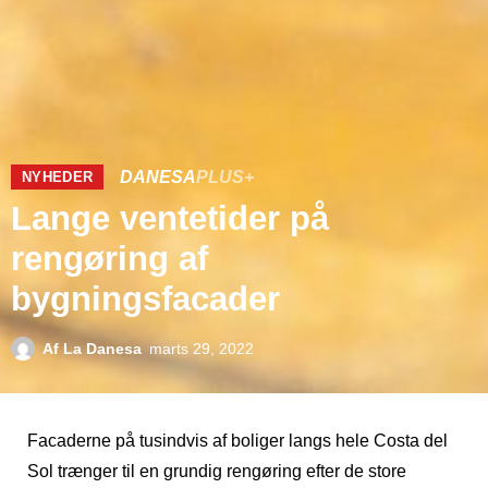
DANESA
PLUS+
NYHEDER
Lange ventetider på
rengøring af
bygningsfacader
Af
La Danesa
marts 29, 2022
Facaderne på tusindvis af boliger langs hele Costa del
Sol trænger til en grundig rengøring efter de store