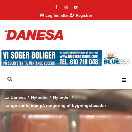
Log Ind
eller
Registrer
La Danesa
Nyheder
Nyheder
Lange ventetider på rengøring af bygningsfacader