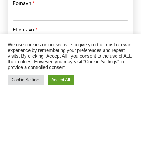
Fornavn
E-mail
*
Efternavn
Adgangskode
*
We use cookies on our website to give you the most relevant
experience by remembering your preferences and repeat
Husk mig
E-mail
*
visits. By clicking “Accept All”, you consent to the use of ALL
the cookies. However, you may visit "Cookie Settings" to
provide a controlled consent.
Cookie Settings
Accept All
Adgangskode
*
Gentag Adgangskode
*
Jeg accepterer Norrbom Marketings
handels- og
abonnementsvilkår
*