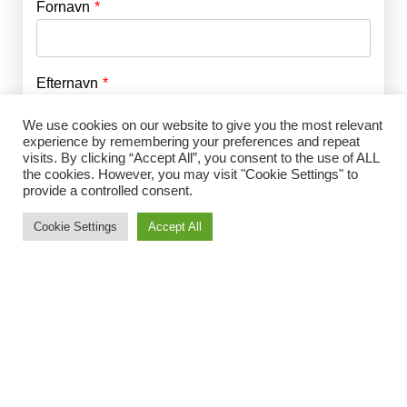
Fornavn
E-mail
*
Efternavn
Adgangskode
*
We use cookies on our website to give you the most relevant
experience by remembering your preferences and repeat
Husk mig
visits. By clicking “Accept All”, you consent to the use of ALL
E-mail
*
the cookies. However, you may visit "Cookie Settings" to
provide a controlled consent.
Cookie Settings
Accept All
Adgangskode
*
Gentag Adgangskode
*
Jeg accepterer Norrbom Marketings
handels- og
abonnementsvilkår
*