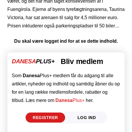
været, og det har man taget konsekvensen af i
Fuengirola. Ejerne af byens tyrefægtningsarena, Taurina
Victoria, har sat arenaen til salg for 4,5 millioner euro.
Prisen inkluderer også parkeringspladser til 50 biler…
Du skal være logget ind for at se dette indhold.
Bliv medlem
DANESA
PLUS+
Som
Danesa
Plus+ medlem får du adgang til alle
artikler, nyheder og indhold og samtidig åbner du op
for en lang række medlemsfordele, rabatter og
tilbud. Læs mere om
Danesa
Plus+
her.
REGISTRER
LOG IND