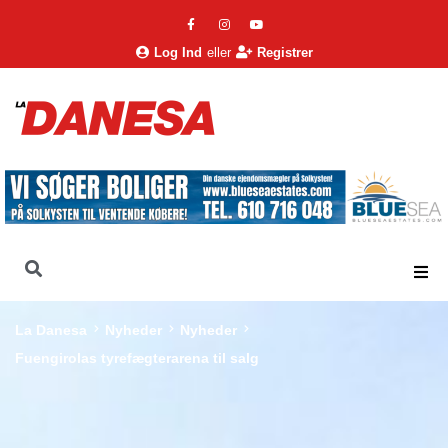
Log Ind
eller
Registrer
La Danesa
Nyheder
Nyheder
Fuengirolas tyrefægterarena til salg