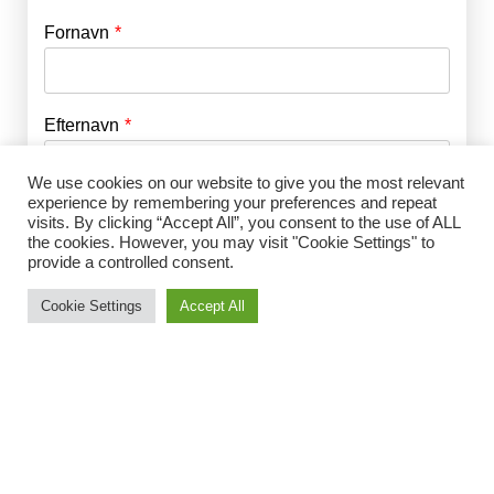
Fornavn
E-mail
*
Efternavn
Adgangskode
*
We use cookies on our website to give you the most relevant
experience by remembering your preferences and repeat
Husk mig
E-mail
*
visits. By clicking “Accept All”, you consent to the use of ALL
the cookies. However, you may visit "Cookie Settings" to
provide a controlled consent.
Cookie Settings
Accept All
Adgangskode
*
Gentag Adgangskode
*
Jeg accepterer Norrbom Marketings
handels- og